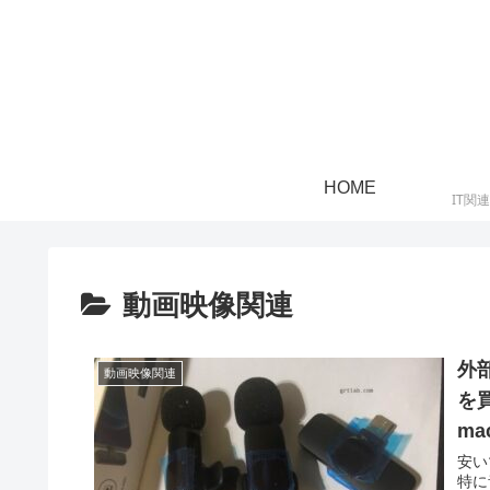
HOME
IT関
動画映像関連
外部
動画映像関連
を買
ma
安い
特に