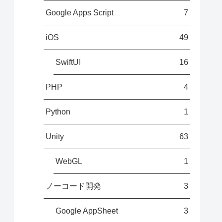
Google Apps Script
7
iOS
49
SwiftUI
16
PHP
4
Python
1
Unity
63
WebGL
1
ノーコード開発
3
Google AppSheet
3