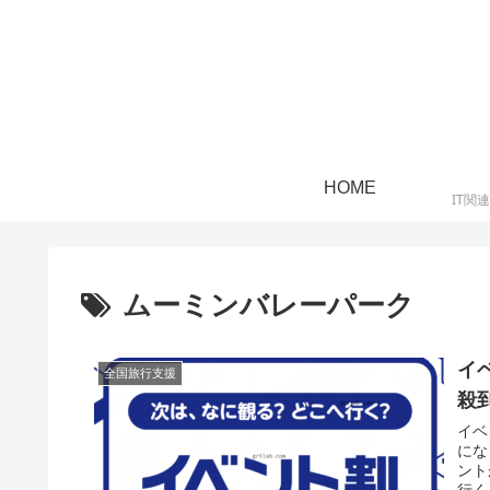
HOME
IT関
ムーミンバレーパーク
イ
全国旅行支援
殺
イベ
にな
ント
行くイ