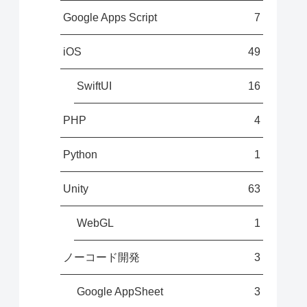
Google Apps Script
7
iOS
49
SwiftUI
16
PHP
4
Python
1
Unity
63
WebGL
1
ノーコード開発
3
Google AppSheet
3