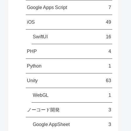
Google Apps Script
7
iOS
49
SwiftUI
16
PHP
4
Python
1
Unity
63
WebGL
1
ノーコード開発
3
Google AppSheet
3