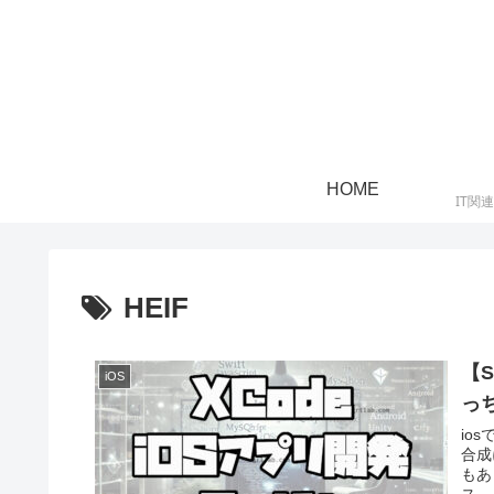
HOME
IT関
HEIF
【S
iOS
っ
io
合成
もあ
ス...