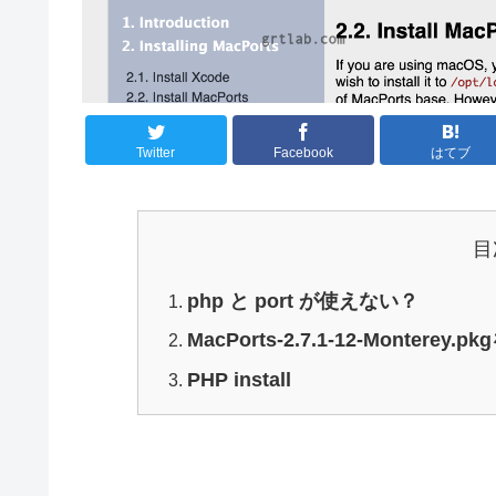
Twitter
Facebook
はてブ
目
php と port が使えない？
MacPorts-2.7.1-12-Monte
PHP install