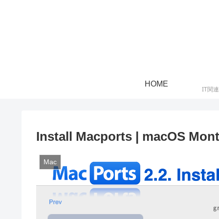
HOME
IT関
Install Macports | macOS Mon
Mac