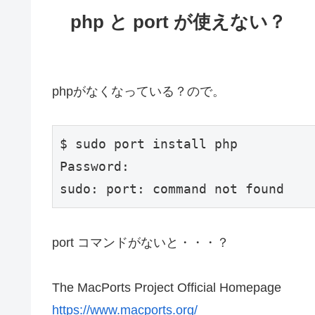
php と port が使えない？
phpがなくなっている？ので。
$ sudo port install php

Password:

sudo: port: command not found
port コマンドがないと・・・？
The MacPorts Project Official Homepage
https://www.macports.org/