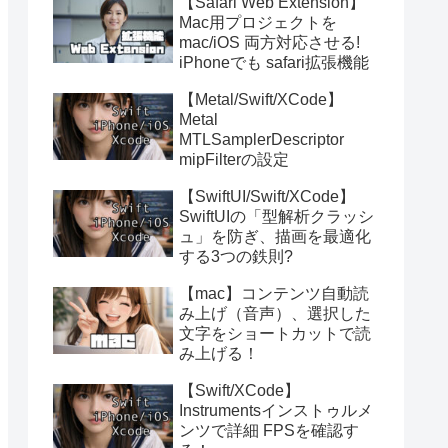
【Safari Web Extension】
Mac用プロジェクトを
mac/iOS 両方対応させる!
iPhoneでも safari拡張機能
【Metal/Swift/XCode】
Metal
MTLSamplerDescriptor
mipFilterの設定
【SwiftUI/Swift/XCode】
SwiftUIの「型解析クラッシ
ュ」を防ぎ、描画を最適化
する3つの鉄則?
【mac】コンテンツ自動読
み上げ（音声）、選択した
文字をショートカットで読
み上げる！
【Swift/XCode】
Instrumentsインストゥルメ
ンツで詳細 FPSを確認す