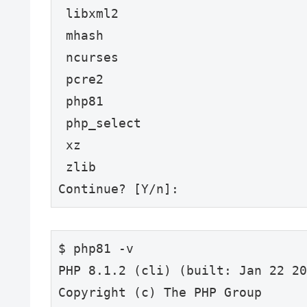
 libxml2

 mhash

 ncurses

 pcre2

 php81

 php_select

 xz

 zlib

Continue? [Y/n]:
$ php81 -v

PHP 8.1.2 (cli) (built: Jan 22 20
Copyright (c) The PHP Group
