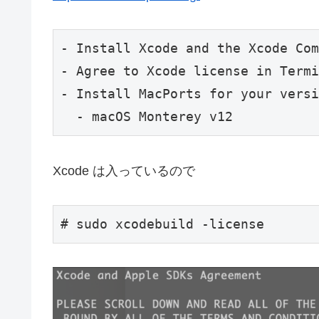
- Install Xcode and the Xcode Com
- Agree to Xcode license in Termi
- Install MacPorts for your versi
  - macOS Monterey v12
Xcode は入っているので
# sudo xcodebuild -license