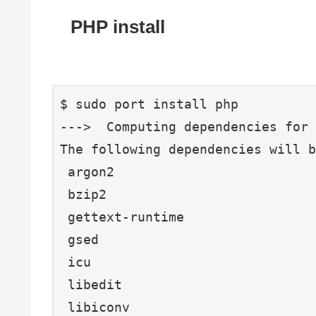
PHP install
$ sudo port install php

--->  Computing dependencies for 
The following dependencies will b
 argon2

 bzip2

 gettext-runtime

 gsed

 icu

 libedit

 libiconv
