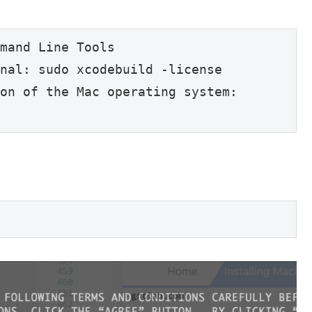
mand Line Tools

nal: sudo xcodebuild -license

on of the Mac operating system:
