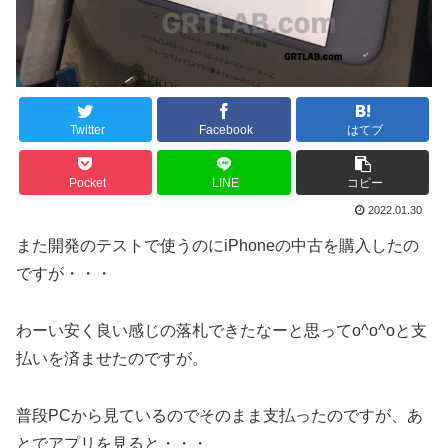
Twitter
Facebook
はてブ
Pocket
LINE
コピー
2022.01.30
また開発のテストで使うのにiPhoneの中古を購入したの
ですが・・・
わーい安く良い感じの落札できたなーと思ってo^o^oと支
払いを済ませたのですが。
普段PCから見ているのでそのまま支払ったのですが、あ
とでアプリを見ると・・・