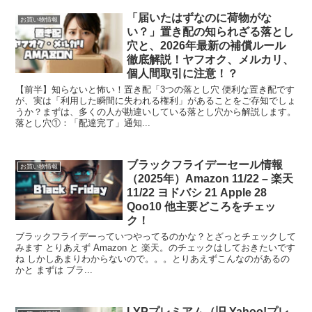
「届いたはずなのに荷物がな
お買い物情報
い？」置き配の知られざる落とし
穴と、2026年最新の補償ルール
徹底解説！ヤフオク、メルカリ、
個人間取引に注意！？
【前半】知らないと怖い！置き配「3つの落とし穴 便利な置き配です
が、実は「利用した瞬間に失われる権利」があることをご存知でしょ
うか？まずは、多くの人が勘違いしている落とし穴から解説します。
落とし穴①：「配達完了」通知...
ブラックフライデーセール情報
お買い物情報
（2025年）Amazon 11/22 – 楽天
11/22 ヨドバシ 21 Apple 28
Qoo10 他主要どころをチェッ
ク！
ブラックフライデーっていつやってるのかな？とざっとチェックして
みます とりあえず Amazon と 楽天。のチェックはしておきたいです
ね しかしあまりわからないので。。。とりあえずこんなのがあるの
かと まずは ブラ...
LYPプレミアム（旧 Yahoo!プレ