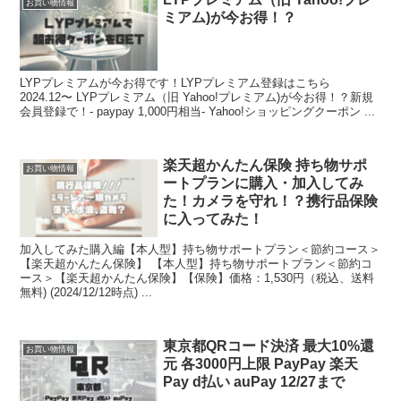
お買い物情報
ミアム)が今お得！？
LYPプレミアムが今お得です！LYPプレミアム登録はこちら
2024.12〜 LYPプレミアム（旧 Yahoo!プレミアム)が今お得！？新規
会員登録で！- paypay 1,000円相当- Yahoo!ショッピングクーポン ...
楽天超かんたん保険 持ち物サポ
お買い物情報
ートプランに購入・加入してみ
た！カメラを守れ！？携行品保険
に入ってみた！
加入してみた購入編【本人型】持ち物サポートプラン＜節約コース＞
【楽天超かんたん保険】 【本人型】持ち物サポートプラン＜節約コ
ース＞【楽天超かんたん保険】【保険】価格：1,530円（税込、送料
無料) (2024/12/12時点) ...
東京都QRコード決済 最大10%還
お買い物情報
元 各3000円上限 PayPay 楽天
Pay d払い auPay 12/27まで