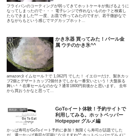
フライパンのコーティングが弱ってきてホットケーキが焦げるように
なってしまったので・・・ 電子レンジで作れないものか？と検索し
たらできました^^ 一度、お皿で作ってみたのですが、若干微妙なで
きながらもという感じでマグカップホット...
かき氷器 買ってみた！パール金
食
属 ウチのかき氷^^
amazonタイムセール？で 1,062円 でした！ イエローだけ、製氷カッ
プ2個とデザートカップ2個付きでしかも一番安いという！大盤振る
舞い＾＾在庫セールなのかな？通常1800円前後かと思います。 去年
から買おうかなと思って...
GoToイート体験！予約サイトで
県民割、GoTo
利用してみる。ホットペッパー
Hotpepper グルメ編
かっぱ寿司がGoToイート予約に参加！無限くら寿司が話題でした
が、週一かっぱ寿司が可能になりますね^^ ホットペッパーグルメに