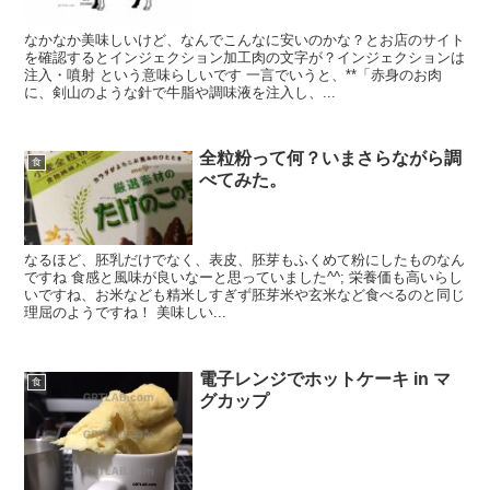
なかなか美味しいけど、なんでこんなに安いのかな？とお店のサイト
を確認するとインジェクション加工肉の文字が？インジェクションは
注入・噴射 という意味らしいです 一言でいうと、**「赤身のお肉
に、剣山のような針で牛脂や調味液を注入し、...
全粒粉って何？いまさらながら調
食
べてみた。
なるほど、胚乳だけでなく、表皮、胚芽もふくめて粉にしたものなん
ですね 食感と風味が良いなーと思っていました^^; 栄養価も高いらし
いですね、お米なども精米しすぎず胚芽米や玄米など食べるのと同じ
理屈のようですね！ 美味しい...
電子レンジでホットケーキ in マ
食
グカップ