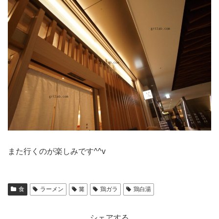
また行くのが楽しみです^^v
食
ラーメン
篝
鶏ガラ
鶏白湯
シェアする