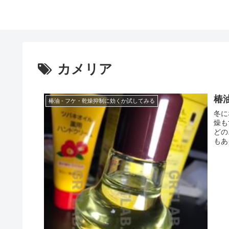
カメリア
椿
椿油 - フケ・乾燥抑制に効くか試してみる
冬に
燥も
どの
もあ