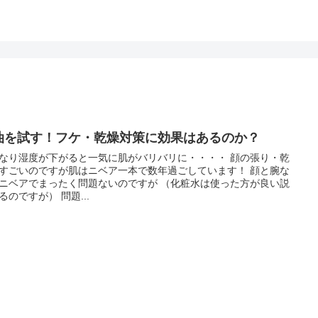
油を試す！フケ・乾燥対策に効果はあるのか？
なり湿度が下がると一気に肌がバリバリに・・・・ 顔の張り・乾
すごいのですが肌はニベア一本で数年過ごしています！ 顔と腕な
ニベアでまったく問題ないのですが （化粧水は使った方が良い説
るのですが） 問題...