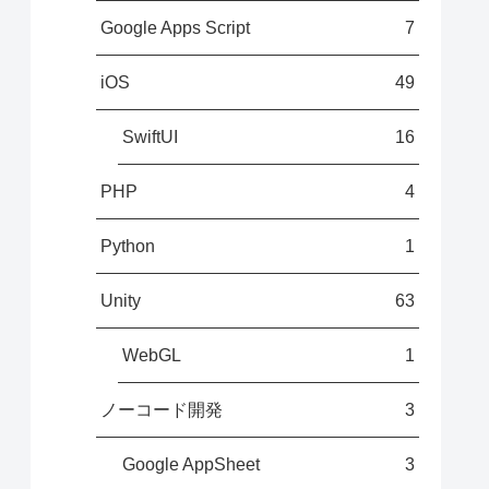
Google Apps Script
7
iOS
49
SwiftUI
16
PHP
4
Python
1
Unity
63
WebGL
1
ノーコード開発
3
Google AppSheet
3