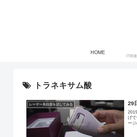
HOME
IT関
トラネキサム酸
2
レーザー美顔器を試してみる
201
げて
ージ