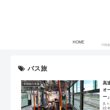
HOME
IT関
バス旅
高
全国旅行支援
オ
ー
久々
22