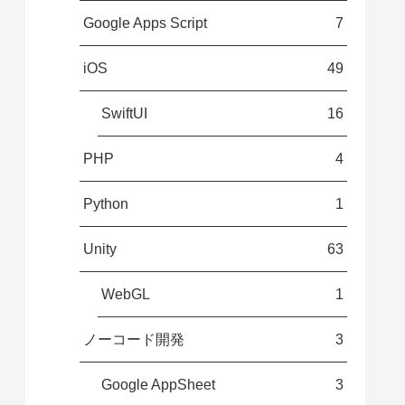
Google Apps Script
7
iOS
49
SwiftUI
16
PHP
4
Python
1
Unity
63
WebGL
1
ノーコード開発
3
Google AppSheet
3