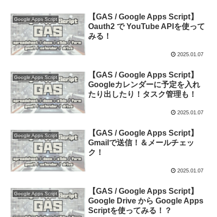
【GAS / Google Apps Script】
Google Apps Script
Oauth2 で YouTube APIを使って
みる！
2025.01.07
【GAS / Google Apps Script】
Google Apps Script
Googleカレンダーに予定を入れ
たり出したり！タスク管理も！
2025.01.07
【GAS / Google Apps Script】
Google Apps Script
Gmailで送信！＆メールチェッ
ク！
2025.01.07
【GAS / Google Apps Script】
Google Apps Script
Google Drive から Google Apps
Scriptを使ってみる！？