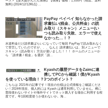
ース＞【楽天超かんたん保険】【保険】価格：1,530円（税込、送料
無料) (2024/12/12時点) ...
PayPay ペイペイ 知らなかった請
クレジット・コード決済・各種決済
求書払い(税金、公共料金）の読
み取り（スキャン）メニュー(い
つも読み取り失敗、エラーで使え
なかった…！？
水道料金だけ請求書ばらいになっていて毎回 PayPayで読み取れなく
て苦労していたのですが、、、なんと 請求書払いは、別メニューで
スキャン（読み取り）方法が違いました！！！ ホームのメニューか
ら 「請求書 / 税金」を選択「請...
Kyashの履歴データをZaimに連
クレジット・コード決済・各種決済
携してPCから確認！僕がKyash
を使っている理由！？3つのポイント？
こちらは 2021年の記事です！現在の仕様は公式情報をご確認くださ
い！2024年現在、個人的には Kyash は通常利用していません。稀に
普段使わないサイトや海外サイトでネット購入する場合に利用する程
度です。年1回程度使うか使わないか。海...