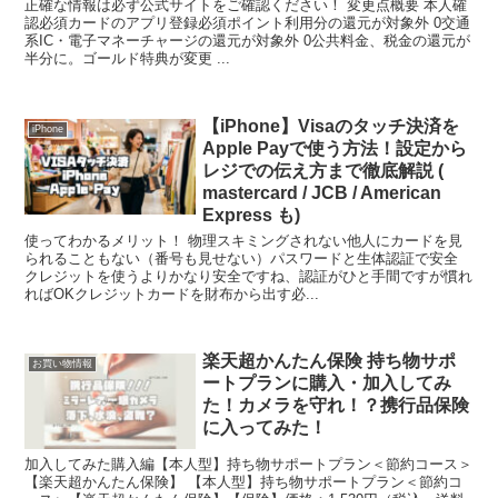
正確な情報は必ず公式サイトをご確認ください！ 変更点概要 本人確
認必須カードのアプリ登録必須ポイント利用分の還元が対象外 0交通
系IC・電子マネーチャージの還元が対象外 0公共料金、税金の還元が
半分に。ゴールド特典が変更 ...
【iPhone】Visaのタッチ決済を
iPhone
Apple Payで使う方法！設定から
レジでの伝え方まで徹底解説 (
mastercard / JCB / American
Express も)
使ってわかるメリット！ 物理スキミングされない他人にカードを見
られることもない（番号も見せない）パスワードと生体認証で安全
クレジットを使うよりかなり安全ですね、認証がひと手間ですが慣れ
ればOKクレジットカードを財布から出す必...
楽天超かんたん保険 持ち物サポ
お買い物情報
ートプランに購入・加入してみ
た！カメラを守れ！？携行品保険
に入ってみた！
加入してみた購入編【本人型】持ち物サポートプラン＜節約コース＞
【楽天超かんたん保険】 【本人型】持ち物サポートプラン＜節約コ