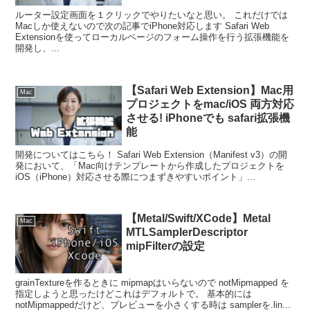
ルーター設定画面を１クリックでやりたいなと思い。 これだけでは
Macしか使えないので次の記事でiPhone対応します Safari Web
Extensionを使ってローカルページのフォーム操作を行う拡張機能を
開発し、...
【Safari Web Extension】Mac用
Mac
プロジェクトをmac/iOS 両方対応
させる! iPhoneでも safari拡張機
能
開発についてはこちら！ Safari Web Extension（Manifest v3）の開
発において、「Mac向けテンプレートから作成したプロジェクトを
iOS（iPhone）対応させる際につまずきやすいポイント」...
【Metal/Swift/XCode】Metal
Mac
MTLSamplerDescriptor
mipFilterの設定
grainTextureを作るときに mipmapはいらないので notMipmapped を
指定しようと思ったけどこれはデフォルトで。 基本的には
notMipmappedだけど、プレビューを小さくする時は samplerを.lin...