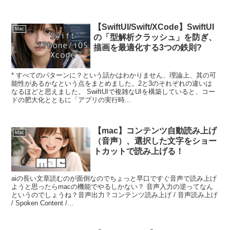
【SwiftUI/Swift/XCode】SwiftUI
Mac
の「型解析クラッシュ」を防ぎ、
描画を最適化する3つの鉄則?
* すべてのパターンに？という話かはわかりません、理論上、其の可
能性があるかなという点をまとめました。2と3のそれぞれの違いは
なるほどと思えました。 SwiftUIで複雑なUIを構築していると、コー
ドの肥大化とともに「アプリの実行時...
【mac】コンテンツ自動読み上げ
Mac
（音声）、選択した文字をショー
トカットで読み上げる！
aiの長い文章読むのが面倒なのでちょっと早口ですぐ音声で読み上げ
ようと思ったらmacの機能でやるしかない？ 音声入力の逆ってなん
というのでしょうね？音声出力？コンテンツ読み上げ / 音声読み上げ
/ Spoken Content /...