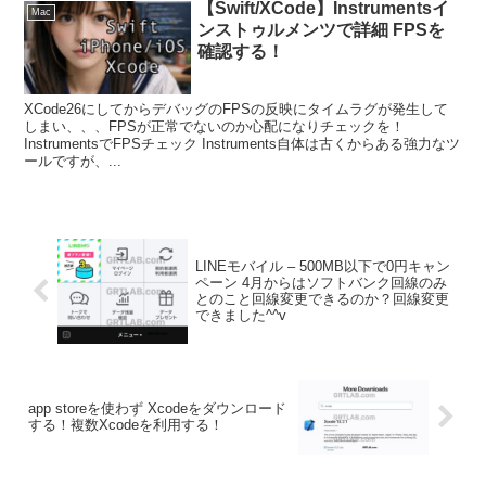
【Swift/XCode】Instrumentsイ
Mac
ンストゥルメンツで詳細 FPSを
確認する！
XCode26にしてからデバッグのFPSの反映にタイムラグが発生して
しまい、、、FPSが正常でないのか心配になりチェックを！
InstrumentsでFPSチェック Instruments自体は古くからある強力なツ
ールですが、...
LINEモバイル – 500MB以下で0円キャン
ペーン 4月からはソフトバンク回線のみ
とのこと回線変更できるのか？回線変更
できました^^v
app storeを使わず Xcodeをダウンロード
する！複数Xcodeを利用する！