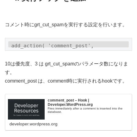
(strlen($commentdata['comment_author_
url'])>0 || 
preg_match('/http/',$commentdata['com
コメント時にgrt_cut_spamを実行する設定を行います。
ment_content']) ) {

        if (!preg_match('/[あ-ん]/u', 
$commentdata['comment_content'])) {

add_action( 'comment_post', 
'grt_cut_spam', 10, 3);
wp_spam_comment($comment_id);

        }

10は優先度、3 は grt_cut_spamのパラメータ数になりま
    }

す。
}
comment_post は、comment時に実行されるhookです。
comment_post – Hook |
Developer.WordPress.org
Fires immediately after a comment is inserted into the
database.
developer.wordpress.org