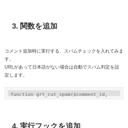
3. 関数を追加
コメント追加時に実行する、スパムチェックを入れてみま
す。
URLがあって日本語がない場合は自動でスパム判定を設
定します。
function grt_cut_spam($comment_id, 
$comment_approved, $commentdata) {

    //

    $spam = false;

    if 
4. 実行フックを追加