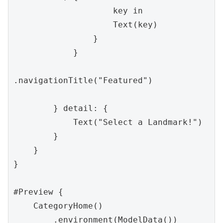
                    key in

                    Text(key)

                }

            }

.navigationTitle("Featured")

        } detail: {

            Text("Select a Landmark!")

        }

    }

}

#Preview {

    CategoryHome()

        .environment(ModelData())
