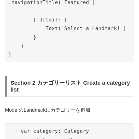
.navigationTitle("Featured")

        } detail: {

            Text("Select a Landmark!")

        }

    }

}
Section 2 カテゴリーリスト Create a category
list
ModelのLandmarkにカテゴリーを追加
    var category: Category
