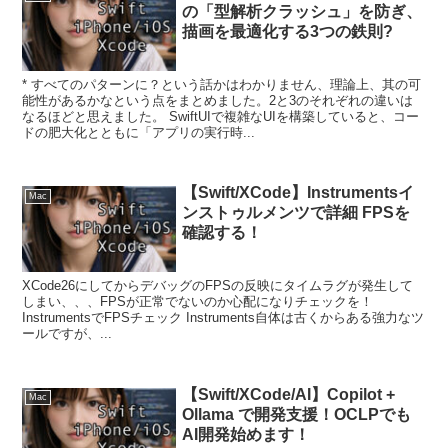
の「型解析クラッシュ」を防ぎ、
描画を最適化する3つの鉄則?
* すべてのパターンに？という話かはわかりません、理論上、其の可
能性があるかなという点をまとめました。2と3のそれぞれの違いは
なるほどと思えました。 SwiftUIで複雑なUIを構築していると、コー
ドの肥大化とともに「アプリの実行時...
【Swift/XCode】Instrumentsイ
Mac
ンストゥルメンツで詳細 FPSを
確認する！
XCode26にしてからデバッグのFPSの反映にタイムラグが発生して
しまい、、、FPSが正常でないのか心配になりチェックを！
InstrumentsでFPSチェック Instruments自体は古くからある強力なツ
ールですが、...
【Swift/XCode/AI】Copilot +
Mac
Ollama で開発支援！OCLPでも
AI開発始めます！