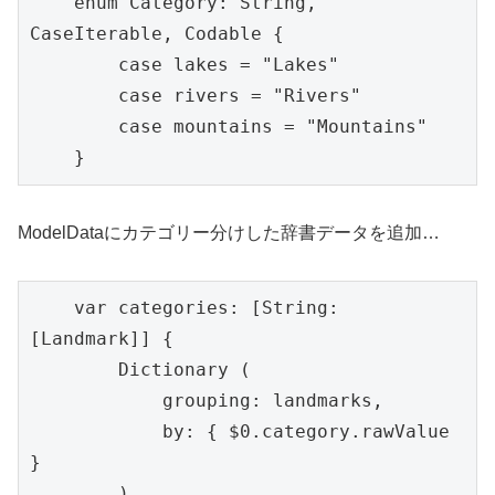
    enum Category: String, 
CaseIterable, Codable {

        case lakes = "Lakes"

        case rivers = "Rivers"

        case mountains = "Mountains"

    }
ModelDataにカテゴリー分けした辞書データを追加…
    var categories: [String: 
[Landmark]] {

        Dictionary (

            grouping: landmarks,

            by: { $0.category.rawValue 
}

        )
