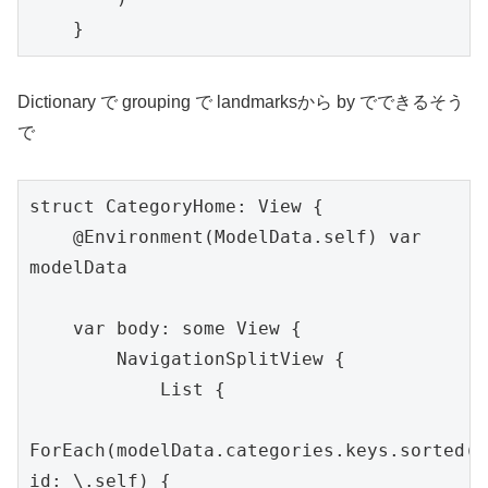
    }
Dictionary で grouping で landmarksから by でできるそう
で
struct CategoryHome: View {

    @Environment(ModelData.self) var 
modelData

    var body: some View {

        NavigationSplitView {

            List {

ForEach(modelData.categories.keys.sorted(),
id: \.self) {
