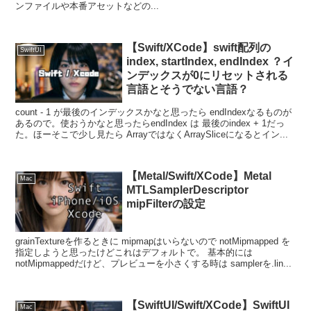
ンファイルや本番アセットなどの...
【Swift/XCode】swift配列の
SwiftUI
index, startIndex, endIndex ？イ
ンデックスが0にリセットされる
言語とそうでない言語？
count - 1 が最後のインデックスかなと思ったら endIndexなるものが
あるので。使おうかなと思ったらendIndex は 最後のindex + 1だっ
た。ほーそこで少し見たら ArrayではなくArraySliceになるとイン...
【Metal/Swift/XCode】Metal
Mac
MTLSamplerDescriptor
mipFilterの設定
grainTextureを作るときに mipmapはいらないので notMipmapped を
指定しようと思ったけどこれはデフォルトで。 基本的には
notMipmappedだけど、プレビューを小さくする時は samplerを.lin...
【SwiftUI/Swift/XCode】SwiftUI
Mac