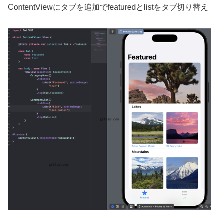
ContentViewにタブを追加でfeaturedとlistをタブ切り替え