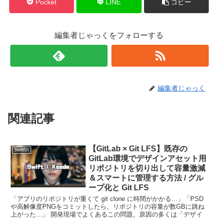
Pocket
LINE
コピー
編集者じゃっくをフォローする
編集者じゃっく
関連記事
【GitLab × Git LFS】既存の
SwiftUI
GitLab環境でデザインアセット用
リポジトリを切り出して容量激減
＆スマートに管理する方法 / グル
ープ化と Git LFS
「アプリのリポジトリが重くて git clone に時間がかかる…」「PSD
や高解像度PNGをコミットしたら、リポジトリの容量が数GBに跳ね
上がった…」 開発現場でよくあるこの問題。原因の多くは「デザイ