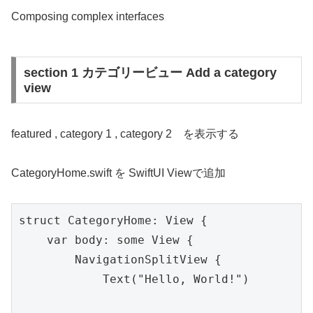
Composing complex interfaces
section 1 カテゴリービュー Add a category
view
featured , category 1 , category 2 を表示する
CategoryHome.swift を SwiftUI Viewで追加
struct CategoryHome: View {

    var body: some View {

        NavigationSplitView {

            Text("Hello, World!")
