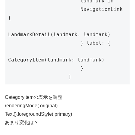
                        landmark in

                        NavigationLink 
{

LandmarkDetail(landmark: landmark)

                        } label: {

CategoryItem(landmark: landmark)

                        }

                    }
CategoryItemの表示を調整
renderingMode(.original)
Text().foregroundStyle(.primary)
あまり変化は？