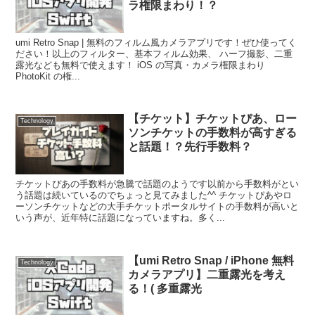
ラ権限まわり！？
umi Retro Snap | 無料のフィルム風カメラアプリです！ぜひ使ってく
ださい！以上のフィルター、基本フィルム効果、 ハーフ撮影、二重
露光なども無料で使えます！ iOS の写真・カメラ権限まわり
PhotoKit の権...
【チケット】チケットぴあ、ロー
Technology
ソンチケットの手数料が高すぎる
と話題！？先行手数料？
チケットぴあの手数料が急騰で話題のようです以前から手数料がとい
う話題は続いているのでちょっと見てみました^^ チケットぴあやロ
ーソンチケットなどの大手チケットポータルサイトの手数料が高いと
いう声が、近年特に話題になっていますね。多く...
【umi Retro Snap / iPhone 無料
Technology
カメラアプリ】二重露光を考え
る！( 多重露光