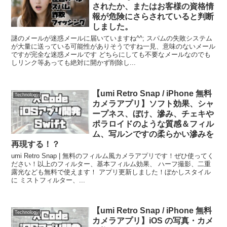
されたか、またはお客様の資格情
報が危険にさらされていると判断
しました。
謎のメールが迷惑メールに届いていますね^^; スパムの失敗システム
が大量に送っている可能性がありそうですね一見、意味のないメール
ですが完全な迷惑メールです どちらにしても不要なメールなのでも
しリンク等あっても絶対に開かず削除し...
【umi Retro Snap / iPhone 無料
Technology
カメラアプリ】ソフト効果、シャ
ープネス、ぼけ、滲み、チェキや
ポラロイドのような質感＆フィル
ム、写ルンですの柔らかい滲みを
再現する！？
umi Retro Snap | 無料のフィルム風カメラアプリです！ぜひ使ってく
ださい！以上のフィルター、基本フィルム効果、 ハーフ撮影、二重
露光なども無料で使えます！ アプリ更新しました！ぼかしスタイル
に ミストフィルター、...
【umi Retro Snap / iPhone 無料
Technology
カメラアプリ】iOS の写真・カメ