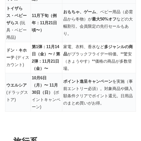
トイザら
おもちゃ、ゲーム
、ベビー用品（必需
ス・ベビー
11月下旬（例
品から冬物）が
最大50%オフ
などの大
ザらス
(玩
年：11月21日
幅割引。会員限定の先行セールもあ
具・ベビー
頃〜）
り。
用品)
第1弾：11月14
家電、衣料、香水など
多ジャンルの商
ドン・キホ
日（金）〜 / 第
品
がブラックフライデー特価。**驚安
ーテ
(ディス
2弾：11月21日
（きょうやす）**価格の商品が多数登
カウント)
（金）〜
場。
10月6日
ポイント進呈キャンペーン
を実施（事
ウエルシア
（月）〜 11月
前エントリー必須）。対象商品や購入
(ドラッグス
30日（日）
(ポ
額条件クリアでポイント還元。日用品
トア)
イントキャンペ
のまとめ買いがお得。
ーン)