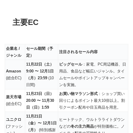
主要EC
企業名 /
セール期間（予
注目されるセール内容
ジャンル
定）
11月22日（土）
ビッグセール
：家電、PC周辺機器、日
Amazon
9:00 〜 12月1日
用品、食品など幅広いジャンル。タイ
(総合EC)
（月）23:59
(10
ムセールやポイントアップキャンペー
日間)
ンを実施。
11月23日（日）
お買い物マラソン形式
：ショップ買い
楽天市場
20:00 〜 11月30
回りによるポイント最大10倍以上。割
(総合EC)
日（日）1:59
引クーポン配布や目玉商品を用意。
11月21日
ユニクロ
ヒートテック、ウルトラライトダウン
（金）〜 12月1日
(ファッシ
などの
冬の主力商品
が特別価格に。ノ
（月）
(特別感謝