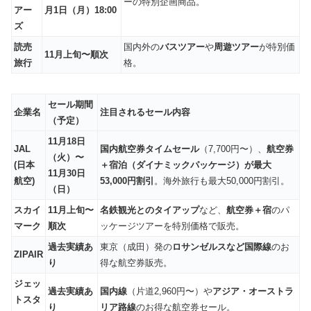
ーの特別企画商品。
アー
月1日（月）18:00
ズ
読売
国内外の
バスツアー
や
周遊ツアー
が特別価
11月上旬〜順次
旅行
格。
セール期間
企業名
注目されるセール内容
（予定）
11月18日
JAL
国内航空券タイムセール
（7,700円〜）、
航空券
（火）〜
(日本
＋宿泊（ダイナミックパッケージ）が最大
11月30日
航空)
53,000円割引
。海外旅行も最大50,000円割引。
（日）
スカイ
11月上旬〜
名鉄観光とのタイアップ
など、
航空券＋宿
のパ
マーク
順次
ッケージツアーを特別価格で販売。
過去実績あ
東京（成田）発の
ロサンゼルスなど国際線
のお
ZIPAIR
り
得な航空券販売。
ジェッ
過去実績あ
国内線
（片道2,960円〜）や
アジア・オーストラ
トスタ
り
リア路線
のお得な航空券セール。