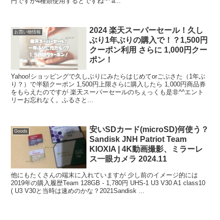
円ですが4種類使用するとですね^^ a...
2024 楽天スーパーセール！久し
お買い物情報
ぶり1年ぶりの購入で！？1,500円
クーポン利用 さらに 1,000円クー
ポン！
Yahoo!ショッピングで久しぶりにみたらはじめてorごぶさた（1年ぶ
り？）で半額クーポン 1,500円上限さらに購入したら 1,000円商品券
をもらえたのですが 楽天スーパーセールのちぇっくも是非^^エント
リーお忘れなく。ふるさと...
安いSDカード(microSD)何使う？
Goods
Sandisk JNH Patriot Team
KIOXIA | 4K動画撮影、ミラーレ
ス一眼カメラ 2024.11
他にもたくさんの端末に入れていますが 少し前のイメージ的には
2019年の購入履歴Team 128GB - 1,780円 UHS-1 U3 V30 A1 class10
( U3 V30と当時は速めのかな？2021Sandisk ...