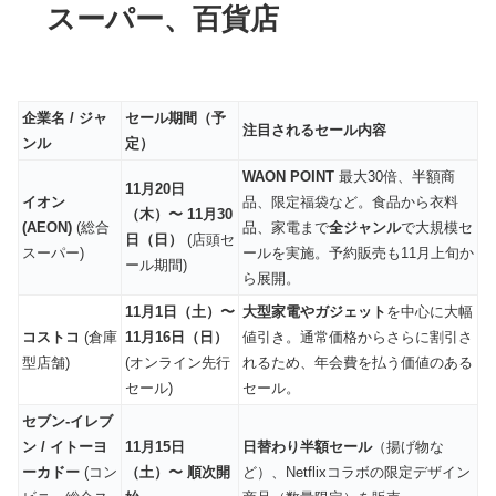
スーパー、百貨店
企業名 / ジャ
セール期間（予
注目されるセール内容
ンル
定）
WAON POINT
最大30倍、半額商
11月20日
イオン
品、限定福袋など。食品から衣料
（木）〜 11月30
(AEON)
(総合
品、家電まで
全ジャンル
で大規模セ
日（日）
(店頭セ
スーパー)
ールを実施。予約販売も11月上旬か
ール期間)
ら展開。
11月1日（土）〜
大型家電やガジェット
を中心に大幅
コストコ
(倉庫
11月16日（日）
値引き。通常価格からさらに割引さ
型店舗)
(オンライン先行
れるため、年会費を払う価値のある
セール)
セール。
セブン-イレブ
ン / イトーヨ
11月15日
日替わり半額セール
（揚げ物な
ーカドー
(コン
（土）〜 順次開
ど）、Netflixコラボの限定デザイン