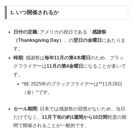
1. いつ開催されるか
日付の定義:
アメリカの祝日である「
感謝祭
（Thanksgiving Day）
」の
翌日の金曜日
にあたりま
す。
時期:
感謝祭は
毎年11月の第4木曜日
のため、ブラッ
クフライデーは
11月の第4金曜日
になることが多いで
す。
*例: 2025年のブラックフライデーは**11月28日
（金）*
です。
セール期間:
日本では感謝祭の習慣がないため、当日
だけでなく、
11月下旬の約1週間から10日間
程度の期
間で開催されることが一般的です。