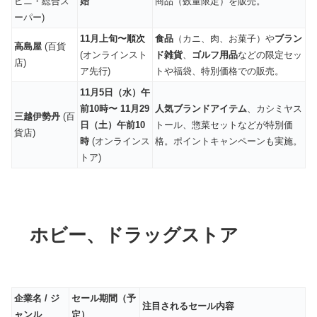
ビニ・総合ス
始
商品（数量限定）を販売。
ーパー)
11月上旬〜順次
食品
（カニ、肉、お菓子）や
ブラン
高島屋
(百貨
(オンラインスト
ド雑貨
、
ゴルフ用品
などの限定セッ
店)
ア先行)
トや福袋、特別価格での販売。
11月5日（水）午
前10時〜 11月29
人気ブランドアイテム
、カシミヤス
三越伊勢丹
(百
日（土）午前10
トール、惣菜セットなどが特別価
貨店)
時
(オンラインス
格。ポイントキャンペーンも実施。
トア)
ホビー、ドラッグストア
企業名 / ジ
セール期間（予
注目されるセール内容
ャンル
定）