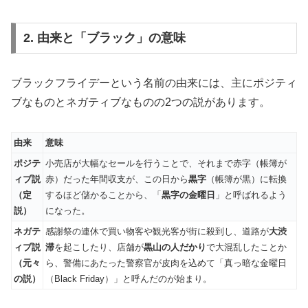
2. 由来と「ブラック」の意味
ブラックフライデーという名前の由来には、主にポジティ
ブなものとネガティブなものの2つの説があります。
由来
意味
ポジテ
小売店が大幅なセールを行うことで、それまで赤字（帳簿が
ィブ説
赤）だった年間収支が、この日から
黒字
（帳簿が黒）に転換
（定
するほど儲かることから、「
黒字の金曜日
」と呼ばれるよう
説）
になった。
ネガテ
感謝祭の連休で買い物客や観光客が街に殺到し、道路が
大渋
ィブ説
滞
を起こしたり、店舗が
黒山の人だかり
で大混乱したことか
（元々
ら、警備にあたった警察官が皮肉を込めて「真っ暗な金曜日
の説）
（Black Friday）」と呼んだのが始まり。