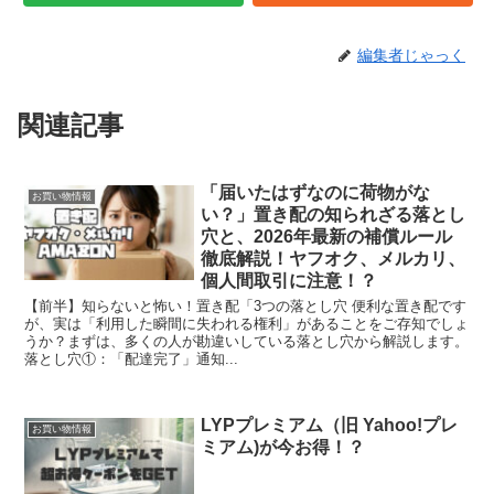
編集者じゃっく
関連記事
「届いたはずなのに荷物がな
お買い物情報
い？」置き配の知られざる落とし
穴と、2026年最新の補償ルール
徹底解説！ヤフオク、メルカリ、
個人間取引に注意！？
【前半】知らないと怖い！置き配「3つの落とし穴 便利な置き配です
が、実は「利用した瞬間に失われる権利」があることをご存知でしょ
うか？まずは、多くの人が勘違いしている落とし穴から解説します。
落とし穴①：「配達完了」通知...
LYPプレミアム（旧 Yahoo!プレ
お買い物情報
ミアム)が今お得！？