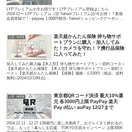
LYPプレミアムが今お得です！LYPプレミアム登録はこちら
2024.12〜 LYPプレミアム（旧 Yahoo!プレミアム)が今お得！？新規
会員登録で！- paypay 1,000円相当- Yahoo!ショッピングクーポン ...
楽天超かんたん保険 持ち物サポ
お買い物情報
ートプランに購入・加入してみ
た！カメラを守れ！？携行品保険
に入ってみた！
加入してみた購入編【本人型】持ち物サポートプラン＜節約コース＞
【楽天超かんたん保険】 【本人型】持ち物サポートプラン＜節約コ
ース＞【楽天超かんたん保険】【保険】価格：1,530円（税込、送料
無料) (2024/12/12時点) ...
東京都QRコード決済 最大10%還
お買い物情報
元 各3000円上限 PayPay 楽天
Pay d払い auPay 12/27まで
2024.12.11 - 12.27 139億円に達し次第終了。おそらくすぐ終わるの
では... もっと！暮らしを応援、TOKYO元気キャンペーン 上限3000