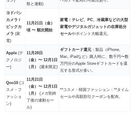
ョン)
ベルティ配布の可能性あり。
祭と連動)
ヨドバシ
カメラ /
家電：テレビ、PC、冷蔵庫などの大型
11月21日（金）
ビックカ
家電やデジタルガジェットの在庫処分
頃 〜 順次開始
メラ
(家
セール
やポイント大幅還元。
電)
ギフトカード還元
：製品（iPhone,
Apple
(テ
11月28日
Mac, iPadなど）購入時に、数千円〜数
クノロジ
（金）〜 12月1日
万円分のApple Storeギフトカードを還
ー)
（月）
(週末限定)
元する形式が多い。
11月21日
Qoo10
(コ
（金）〜 12月1日
スメ・フ
**コスメ・韓国ファッション：**タイム
（月）
(メガ割終
ァッショ
セールや高額割引クーポンを配布。
了後の連動セー
ン)
ル)