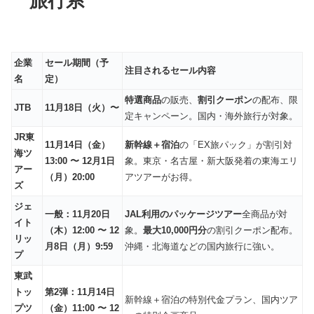
旅行系
企業
セール期間（予
注目されるセール内容
名
定）
特選商品
の販売、
割引クーポン
の配布、限
JTB
11月18日（火）〜
定キャンペーン。国内・海外旅行が対象。
JR東
11月14日（金）
新幹線＋宿泊
の「EX旅パック」が割引対
海ツ
13:00 〜 12月1日
象。東京・名古屋・新大阪発着の東海エリ
アー
（月）20:00
アツアーがお得。
ズ
ジェ
一般：11月20日
JAL利用のパッケージツアー
全商品が対
イト
（木）12:00 〜 12
象。
最大10,000円分
の割引クーポン配布。
リッ
月8日（月）9:59
沖縄・北海道などの国内旅行に強い。
プ
東武
トッ
第2弾：11月14日
新幹線＋宿泊の特別代金プラン、国内ツア
プツ
（金）11:00 〜 12