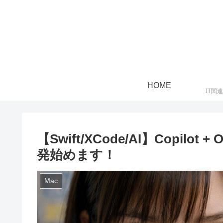
HOME
IT関
【Swift/XCode/AI】Copilo
発始めます！
Mac