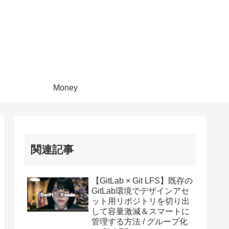
Money
関連記事
【GitLab × Git LFS】既存の
GitLab環境でデザインアセ
ット用リポジトリを切り出
して容量激減＆スマートに
管理する方法 / グループ化