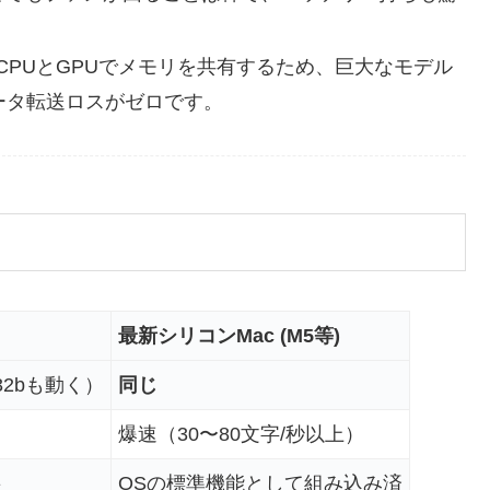
CPUとGPUでメモリを共有するため、巨大なモデル
ータ転送ロスがゼロです。
最新シリコンMac (M5等)
32bも動く）
同じ
爆速（30〜80文字/秒以上）
要
OSの標準機能として組み込み済