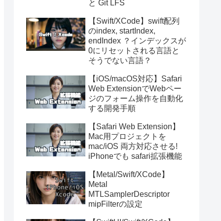
と Git LFS
【Swift/XCode】swift配列
のindex, startIndex,
endIndex ？インデックスが
0にリセットされる言語と
そうでない言語？
【iOS/macOS対応】Safari
Web ExtensionでWebペー
ジのフォーム操作を自動化
する開発手順
【Safari Web Extension】
Mac用プロジェクトを
mac/iOS 両方対応させる!
iPhoneでも safari拡張機能
【Metal/Swift/XCode】
Metal
MTLSamplerDescriptor
mipFilterの設定