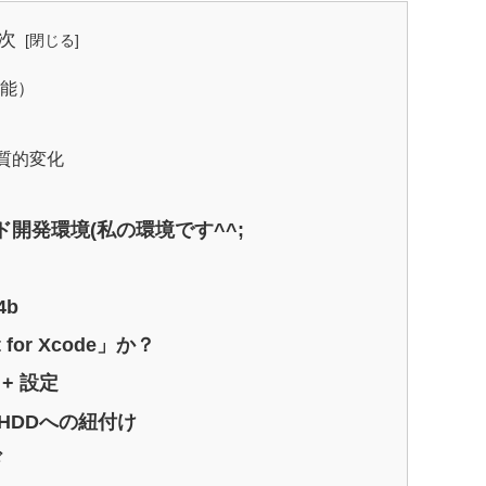
次
I機能）
の質的変化
ド開発環境(私の環境です^^;
4b
 for Xcode」か？
ル + 設定
ルとHDDへの紐付け
ド