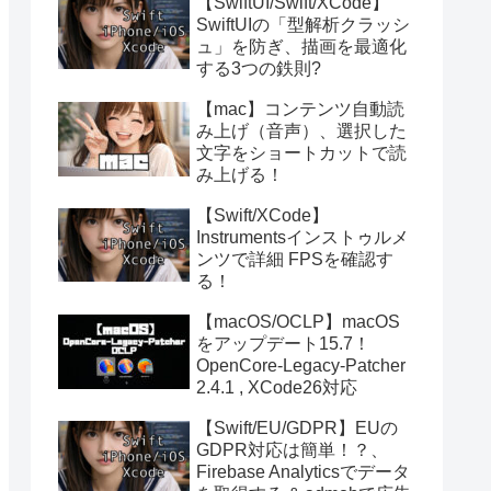
【SwiftUI/Swift/XCode】
SwiftUIの「型解析クラッシ
ュ」を防ぎ、描画を最適化
する3つの鉄則?
【mac】コンテンツ自動読
み上げ（音声）、選択した
文字をショートカットで読
み上げる！
【Swift/XCode】
Instrumentsインストゥルメ
ンツで詳細 FPSを確認す
る！
【macOS/OCLP】macOS
をアップデート15.7！
OpenCore-Legacy-Patcher
2.4.1 , XCode26対応
【Swift/EU/GDPR】EUの
GDPR対応は簡単！？、
Firebase Analyticsでデータ