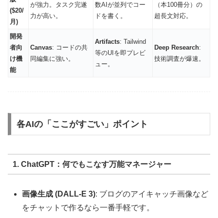
が強力。タスク完遂
数AIが並列でコー
（本100冊分）の
($20/
力が高い。
ドを書く。
超長文対応。
月)
開発
Artifacts
: Tailwind
者向
Canvas
: コードの共
Deep Research
:
等のUIを即プレビ
け機
同編集に強い。
技術調査が爆速。
ュー。
能
各AIの「ここがすごい」ポイント
1. ChatGPT：何でもこなす万能マネージャー
画像生成 (DALL-E 3)
: ブログのアイキャッチ画像など
をチャットで作るなら一番手軽です。