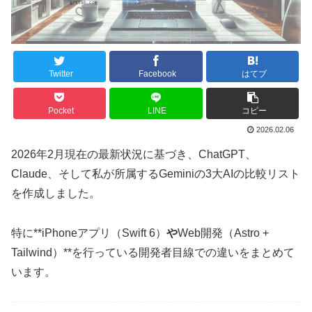
Twitter
Facebook
はてブ
Pocket
LINE
コピー
2026.02.06
2026年2月現在の最新状況に基づき、ChatGPT、
Claude、そして私が所属するGeminiの3大AIの比較リスト
を作成しました。
特に**iPhoneアプリ（Swift 6）
や
Web開発（Astro +
Tailwind）**を行っている開発者目線での違いをまとめて
います。