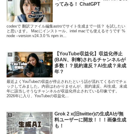
ってみる！ ChatGPT
codexで 翻訳ファイル編集astroでサイト生成まで一括？ を試したい
と思います。 Macにインストール、intel macでも使えるそうです %
node --version v24.3.0 % npm in...
【YouTube収益化】収益化停止
AI
(BAN、剥奪)されるチャンネルが
多数！？規約違反？AI生成？未成
年？
最近よくYouTubeの収益が停止されたという話が流れてくるのでチェ
ックしてみました。内容はわかりませんが、規約違反、AI生成、未成
年に該当しそうなチャンネルが収益化停止されている印象です。
2026年に入り、YouTubeの収益化...
Grok 2 x(旧twitter)の生成AIが無
AI
料ユーザーに開放！！！画像生成
も！