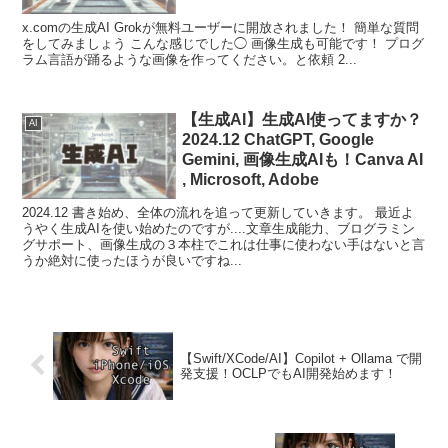
x.comの生成AI Grokが無料ユーザーに開放されました！ 簡単な質問
をしてみましょう こんな感じでした◯ 画像生成も可能です！ プログ
ラム言語が踊るような画像を作ってください。と依頼 2...
【生成AI】生成AI使ってますか？
AI
2024.12 ChatGPT, Google
Gemini, 画像生成AIも！Canva AI
, Microsoft, Adobe
2024.12 書き始め、全体の流れを追って更新していきます。 最近よ
うやく生成AIを使い始めたのですが....文章生成能力、ブログラミン
グサポート、画像生成の３本柱でこれは仕事に使わない手はないと言
うか絶対に使ったほうが良いですね...
【Swift/XCode/AI】Copilot + Ollama で開
発支援！OCLPでもAI開発始めます！