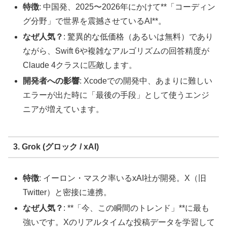
特徴
: 中国発、2025〜2026年にかけて**「コーディン
グ分野」で世界を震撼させているAI**。
なぜ人気？
: 驚異的な低価格（あるいは無料）であり
ながら、Swift 6や複雑なアルゴリズムの回答精度が
Claude 4クラスに匹敵します。
開発者への影響
: Xcodeでの開発中、あまりに難しい
エラーが出た時に「最後の手段」として使うエンジ
ニアが増えています。
3. Grok (グロック / xAI)
特徴
: イーロン・マスク率いるxAI社が開発。X（旧
Twitter）と密接に連携。
なぜ人気？
: **「今、この瞬間のトレンド」**に最も
強いです。Xのリアルタイムな投稿データを学習して