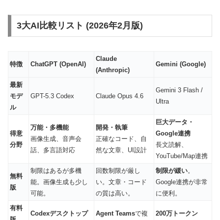
3大AI比較リスト (2026年2月版)
Claude
特徴
ChatGPT (OpenAI)
Gemini (Google)
(Anthropic)
最新
Gemini 3 Flash /
モデ
GPT-5.3 Codex
Claude Opus 4.6
Ultra
ル
巨大データ・
万能・多機能
開発・執筆
得意
Google連携
画像生成、音声会
正確なコード、自
分野
長文読解、
話、多言語対応
然な文章、UI設計
YouTube/Map連携
制限はあるが多機
回数制限が厳し
制限が緩い
。
無料
能。画像生成も少し
い。文章・コード
Google連携が非常
版
可能。
の質は高い。
に便利。
有料
Codexデスクトップ
Agent Teams
で複
200万トークン
版