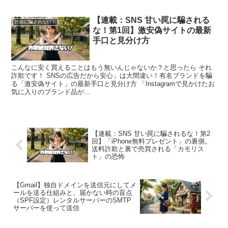
【連載：SNS 甘い罠に騙される
詐欺に騙されない！
な！第1回】激安偽サイトの最新
手口と見分け方
こんなに安く買えることはもう無いんじゃないか？と思ったら それ
詐欺です！ SNSの広告だから安心」は大間違い！有名ブランドを騙
る「激安偽サイト」の最新手口と見分け方 「Instagramで見かけたお
気に入りのブランド品が...
【連載：SNS 甘い罠に騙されるな！第2
回】「iPhone無料プレゼント」の裏側。
送料詐欺と裏で売買される「カモリス
ト」の恐怖
【Gmail】独自ドメインを送信元にしてメ
ールを送る仕組みと、届かない時の盲点
（SPF設定）レンタルサーバーのSMTP
サーバーを使って送信