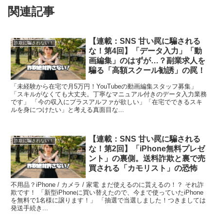
関連記事
【連載：SNS 甘い罠に騙される
詐欺に騙されない！
な！第4回】「データ入力」「動
画編集」のはずが…？副業求人を
騙る「高額スクール勧誘」の罠！
「未経験から在宅で月5万円！YouTubeの動画編集スタッフ募集」
「スキルがなくても大丈夫。丁寧なマニュアル付きのデータ入力業務
です」 「今の収入にプラスアルファが欲しい」「在宅でできるスキ
ルを身につけたい」と考える真面目な...
【連載：SNS 甘い罠に騙される
詐欺に騙されない！
な！第2回】「iPhone無料プレゼ
ント」の裏側。送料詐欺と裏で売
買される「カモリスト」の恐怖
不用品？iPhone / カメラ / 家電 まだ使えるのに貰えるの！？ それ詐
欺です！ 「新型iPhoneに買い替えたので、今まで使っていたiPhone
を無料で1名様に譲ります！」 「抽選で当選しました！つきましては
発送手続き...