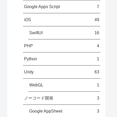
Google Apps Script
7
iOS
49
SwiftUI
16
PHP
4
Python
1
Unity
63
WebGL
1
ノーコード開発
3
Google AppSheet
3