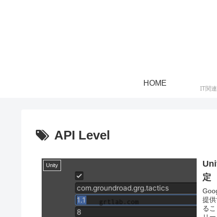
HOME
IT関
API Level
Uni
Unity
定
Go
提供
るこ
リー