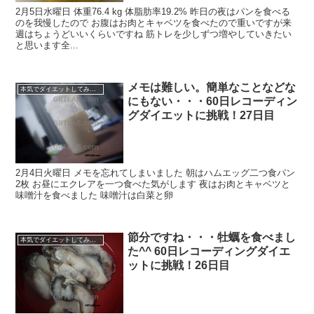
2月5日水曜日 体重76.4 kg 体脂肪率19.2% 昨日の夜はパンを食べる
のを我慢したので お腹はお肉とキャベツを食べたので重いですが来
週はちょうどいいくらいですね 筋トレを少しずつ増やしていきたい
と思います全...
メモは難しい。簡単なことなどな
本気でダイエットしてみる60日間！
にもない・・・60日レコーディン
グダイエットに挑戦！27日目
2月4日火曜日 メモを忘れてしまいました 朝はハムエッグ二つ食パン
2枚 お昼にエクレアを一つ食べた気がします 夜はお肉とキャベツと
味噌汁を食べました 味噌汁は白菜と卵
節分ですね・・・牡蠣を食べまし
本気でダイエットしてみる60日間！
た^^ 60日レコーディングダイエ
ットに挑戦！26日目