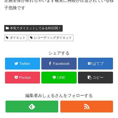
左腕全体が痺れちゃいます確実に神経が圧迫されている様
子危険です
本気でダイエットしてみる60日間！
ダイエット
レコーディングダイエット
シェアする
Twitter
Facebook
はてブ
Pocket
LINE
コピー
編集者みしぇるさんをフォローする