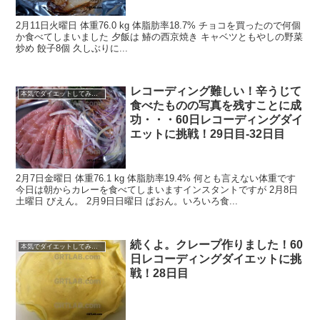
2月11日火曜日 体重76.0 kg 体脂肪率18.7% チョコを買ったので何個
か食べてしまいました 夕飯は 鰆の西京焼き キャベツともやしの野菜
炒め 餃子8個 久しぶりに...
レコーディング難しい！辛うじて
本気でダイエットしてみる60日間！
食べたものの写真を残すことに成
功・・・60日レコーディングダイ
エットに挑戦！29日目-32日目
2月7日金曜日 体重76.1 kg 体脂肪率19.4% 何とも言えない体重です
今日は朝からカレーを食べてしまいますインスタントですが 2月8日
土曜日 びえん。 2月9日日曜日 ぱおん。いろいろ食...
続くよ。クレープ作りました！60
本気でダイエットしてみる60日間！
日レコーディングダイエットに挑
戦！28日目