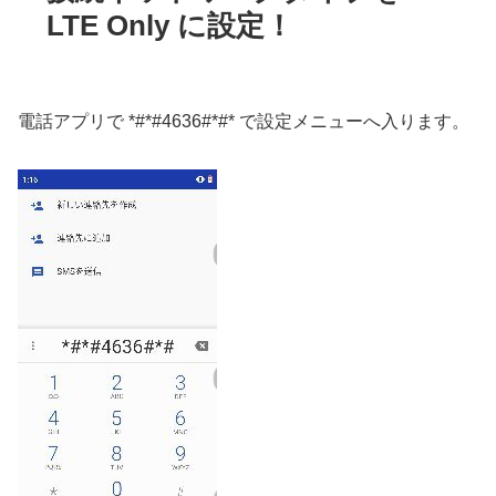
LTE Only に設定！
電話アプリで *#*#4636#*#* で設定メニューへ入ります。