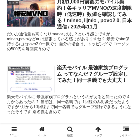
月額1,000円前後のモバイル契
ahamo
約！各キャリアMVNOの速度制限
時（低速時）数値を確認してみ
る！mineo, iijmio , povo2.0, 日本
通信 / 2025年11月
だいぶ通信量も高くなりmvnoなのに？という感じですが、
mineo,povoなどauは頑張っている感じがありますね？ 最安でsim保
持するにはpovo2.0一択です 自分の場合は、トッピングで ローソン
の500円を毎回買うので...
楽天モバイル 最強家族プログラ
Rakuten Mobile
ム ってなんだ？グループ設定し
てみた！同一名義でも大丈夫！
楽天モバイルに 最強家族プログラムというのがあると知ったので 4
月からあったの？ 当初は、同一名義では 1回線のみ対象だったよう
ですが7月から10回線まで同一名義でもグループ登録できるようにな
ったそうです 別名義を含めて...
Rakuten Hand 5G ( android ) の
Android
メニュー
ホーム
検索
トップ
サイドバー
PINがわからず(ロック解除でき