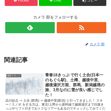
Pocket
LINE
コピー
カメラ 部をフォローする
カメラ 部
関連記事
青春18きっぷ で行く土合(日本一
撮影スポット
のもぐら駅)、土樽、越後中里、
越後湯沢方面、群馬、新潟越境の
旅、3月なのに雪が良い感じでし
た！
品川起点 -> 土合 (群馬) -> 越後中里(新潟) と行ってきました！ スキ
ー / スノボ をする方は、東京/上野から新幹線で越後湯沢まで往復き
っぷやリフト付きでおトクなツアーもあるのでチェックしてみてくだ