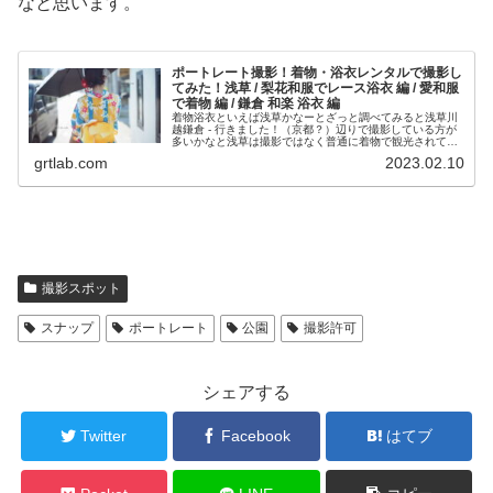
なと思います。
ポートレート撮影！着物・浴衣レンタルで撮影し
てみた！浅草 / 梨花和服でレース浴衣 編 / 愛和服
で着物 編 / 鎌倉 和楽 浴衣 編
着物浴衣といえば浅草かなーとざっと調べてみると浅草川
越鎌倉 - 行きました！（京都？）辺りで撮影している方が
多いかなと浅草は撮影ではなく普通に着物で観光されてい
る方もかなり多いですね当日、夕方まで 5,000円前後で可
grtlab.com
2023.02.10
愛い...
撮影スポット
スナップ
ポートレート
公園
撮影許可
シェアする
Twitter
Facebook
はてブ