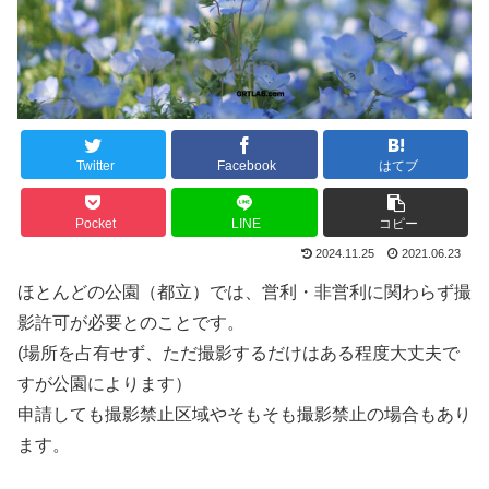
Twitter
Facebook
はてブ
Pocket
LINE
コピー
2024.11.25
2021.06.23
ほとんどの公園（都立）では、営利・非営利に関わらず撮
影許可が必要とのことです。
(場所を占有せず、ただ撮影するだけはある程度大丈夫で
すが公園によります）
申請しても撮影禁止区域やそもそも撮影禁止の場合もあり
ます。