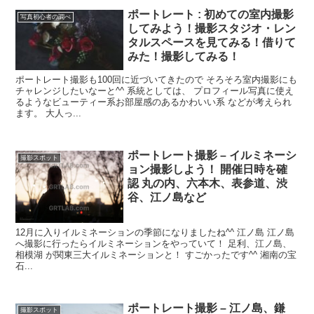
ポートレート : 初めての室内撮影
写真初心者の調べ
してみよう！撮影スタジオ・レン
タルスペースを見てみる！借りて
みた！撮影してみる！
ポートレート撮影も100回に近づいてきたので そろそろ室内撮影にも
チャレンジしたいなーと^^ 系統としては、 プロフィール写真に使え
るようなビューティー系お部屋感のあるかわいい系 などが考えられ
ます。 大人っ...
ポートレート撮影 – イルミネーシ
撮影スポット
ョン撮影しよう！ 開催日時を確
認 丸の内、六本木、表参道、渋
谷、江ノ島など
12月に入りイルミネーションの季節になりましたね^^ 江ノ島 江ノ島
へ撮影に行ったらイルミネーションをやっていて！ 足利、江ノ島、
相模湖 が関東三大イルミネーションと！ すごかったです^^ 湘南の宝
石...
ポートレート撮影 – 江ノ島、鎌
撮影スポット