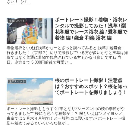
さい！（バ...
ポートレート撮影！着物・浴衣レ
撮影スポット
ンタルで撮影してみた！浅草 / 梨
花和服でレース浴衣 編 / 愛和服で
着物 編 / 鎌倉 和楽 浴衣 編
着物浴衣といえば浅草かなーとざっと調べてみると 浅草川越鎌倉 -
行きました！（京都？）辺りで撮影している方が多いかなと浅草は撮
影ではなく普通に着物で観光されている方もかなり多いですね 当
日、夕方まで 5,000円前後で可愛い...
桜のポートレート撮影！注意点
撮影スポット
は？おすすめスポット？桜を知っ
てポートレートを撮りましょう！
ポートレート撮影ももうすぐ2年となり2シーズン目の桜の季節がや
ってきました^^ 桜にも色々な種類が！？ 桜といえばソメイヨシノ、
東京では３月末４月初旬！と一般的には思いますが ポートレート撮
影を始めてみるといろいろな桜が...