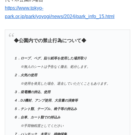
https://www.tokyo-
park.or.jp/park/yoyogi/news/2024/park_info_15.html
◆公園内での禁止行為について◆
１．ロープ、ペグ、貼り紙等を使用した場所取り
※無人のシートは予告なく撤去、処分します。
２．火気の使用
※使用を発見した場合、退去していただくこともあります。
３．発電機の持込、使用
４．DJ機材、アンプ使用、大音量の演奏等
５．テント類、テーブル、椅子等の持込み
６．台車、カート類での持込み
※手荷物程度としてください
７．ハンモック、木登り、植物採集