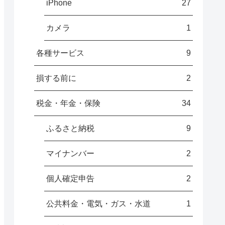
iPhone
27
カメラ
1
各種サービス
9
損する前に
2
税金・年金・保険
34
ふるさと納税
9
マイナンバー
2
個人確定申告
2
公共料金・電気・ガス・水道
1