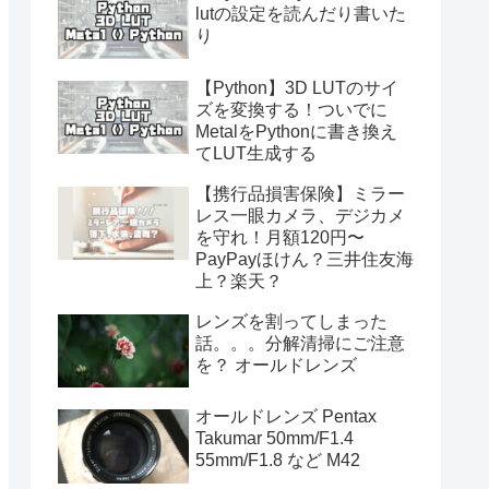
lutの設定を読んだり書いた
り
【Python】3D LUTのサイ
ズを変換する！ついでに
MetalをPythonに書き換え
てLUT生成する
【携行品損害保険】ミラー
レス一眼カメラ、デジカメ
を守れ！月額120円〜
PayPayほけん？三井住友海
上？楽天？
レンズを割ってしまった
話。。。分解清掃にご注意
を？ オールドレンズ
オールドレンズ Pentax
Takumar 50mm/F1.4
55mm/F1.8 など M42