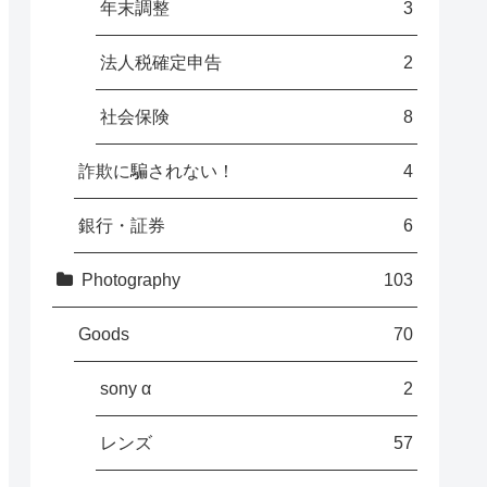
年末調整
3
法人税確定申告
2
社会保険
8
詐欺に騙されない！
4
銀行・証券
6
Photography
103
Goods
70
sony α
2
レンズ
57