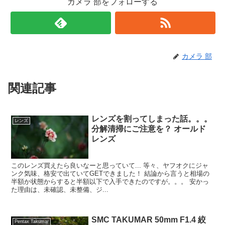
カメラ 部をフォローする
カメラ 部
関連記事
レンズを割ってしまった話。。。
レンズ
分解清掃にご注意を？ オールド
レンズ
このレンズ買えたら良いなーと思っていて... 等々、ヤフオクにジャ
ンク気味、格安で出ていてGETできました！ 結論から言うと相場の
半額か状態からすると半額以下で入手できたのですが。。。 安かっ
た理由は、未確認、未整備、ジ...
SMC TAKUMAR 50mm F1.4 絞
Pentax Takumar