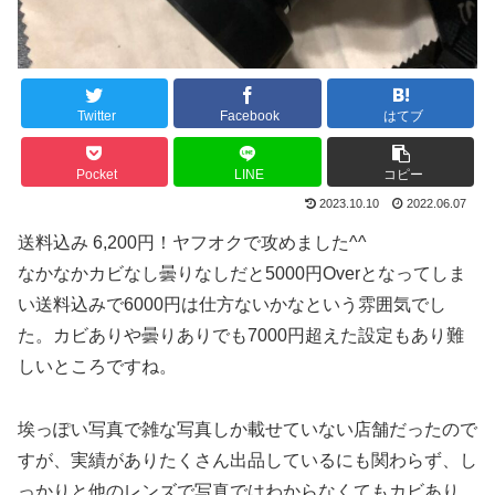
Twitter
Facebook
はてブ
Pocket
LINE
コピー
2023.10.10
2022.06.07
送料込み 6,200円！ヤフオクで攻めました^^
なかなかカビなし曇りなしだと5000円Overとなってしま
い送料込みで6000円は仕方ないかなという雰囲気でし
た。カビありや曇りありでも7000円超えた設定もあり難
しいところですね。
埃っぽい写真で雑な写真しか載せていない店舗だったので
すが、実績がありたくさん出品しているにも関わらず、し
っかりと他のレンズで写真ではわからなくてもカビあり、