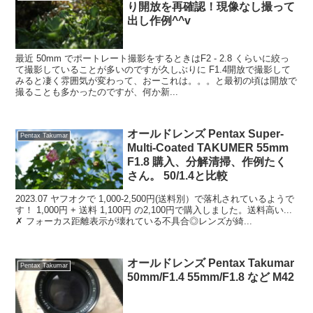
り開放を再確認！現像なし撮って
出し作例^^v
最近 50mm でポートレート撮影をするときはF2 - 2.8 くらいに絞っ
て撮影していることが多いのですが久しぶりに F1.4開放で撮影して
みると凄く雰囲気が変わって、おーこれは。。。と最初の頃は開放で
撮ることも多かったのですが、何か新...
オールドレンズ Pentax Super-
Pentax Takumar
Multi-Coated TAKUMER 55mm
F1.8 購入、分解清掃、作例たく
さん。 50/1.4と比較
2023.07 ヤフオクで 1,000-2,500円(送料別）で落札されているようで
す！ 1,000円 + 送料 1,100円 の2,100円で購入しました。送料高い...
✗ フォーカス距離表示が壊れている不具合◎レンズが綺...
オールドレンズ Pentax Takumar
Pentax Takumar
50mm/F1.4 55mm/F1.8 など M42