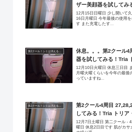
ザー美顔器を試してみる
12月15日日曜日 少し開いて
16日月曜日 今年最後の使用
す また充電したす...
休息。。。第2クール4周
第2クール！シミは消えるのか！？
器を試してみる！Tri
12月10日火曜日 休息三日目
月曜火曜くらいを今年の最後の
っていますね...
第2クール4周目 27,
第2クール！シミは消えるのか！？
してみる！Tria ト
12月7日土曜日 第二クール - 
曜日 休息2日目です 肌がカ