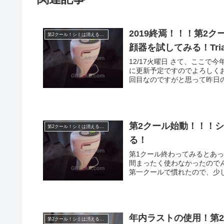
2019終焉！！！第2ク
第2クール！シミは消えるのか！？
顔器を試してみる！Tr
12/17火曜日 さて、ここ
に更新予定ですのでよろしくお
回目なのですがと思って昨日の写
第2クール始動！！！
第2クール！シミは消えるのか！？
る！
第1クール終わってみるとあっ
間まったく使わなかったので
第一クールで慣れたので、少し
年内ラストの使用！第2ク
第2クール！シミは消えるのか！？