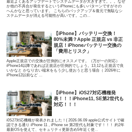
最近よくあるアップデートでシステムデータが大きすぎて。。。なぜ
か他の不具合が発生するというiPhoneにも多いパターンですがその
へんかなと思っています。 こちらのバックアップ＆復元で無駄なシ
ステムデータが消える可能性が高いです。この...
【iPhone】バッテリー交換！
iPhone
80%未満？Apple 正規店 vs 非正
規店！iPhoneバッテリー交換の
「費用とリスク」
Apple正規店での交換が圧倒的にオススメです。（万が一の対応）
iPhone14以降であれば正規店が圧倒的でしょう。13,12も正規店で良
いかなと かなり古い端末をもう少し使おうと思う場合（ 2026年に
iPhone12以前など ...
【iPhone】iOS27対応機種発
iPhone
表！！！iPhone11, SE第2世代も
対応！！！
i0S27対応機種が発表されました！( 2026.06.09 apple公式サイトで確
認できる通り iPhone 11 , iPhone se 第2世代も対象です！！！ 約2年
最新OSを使えて、セキュリティ更新含め5年近く使...