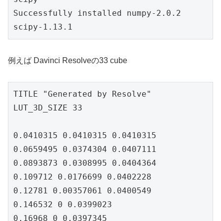
Successfully installed numpy-2.0.2 
scipy-1.13.1
例えば Davinci Resolveの33 cube
TITLE "Generated by Resolve"

LUT_3D_SIZE 33

0.0410315 0.0410315 0.0410315

0.0659495 0.0374304 0.0407111

0.0893873 0.0308995 0.0404364

0.109712 0.0176699 0.0402228

0.12781 0.00357061 0.0400549

0.146532 0 0.0399023

0.16968 0 0.0397345
