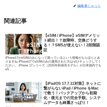
編集者じゃっく
関連記事
【eSIM / iPhone】eSIMデメリッ
iPhone
ト続出！？故障時、交換どうす
る！？SMSが使えない！2段階認
証
iPhone17がeSIMのみになって困っているという情報がちらほらとあ
りますね iPhone17でeSIMのみの運用された方はぜひチェックしてく
ださい。 iPhone 17シリーズ（2025年秋発売モデル）が日本国内でも
eS...
【iPadOS 17.7.11対策】ネットに
iPhone
繋がらないiPad / iPhone をMac
で救う！バックアップから初期
化・復元までの完全手順。システ
ムデータも綺麗さっぱり！