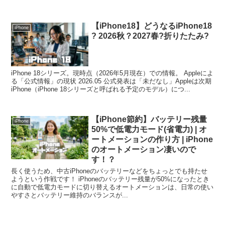
【iPhone18】どうなるiPhone18
iPhone
? 2026秋？2027春?折りたたみ?
iPhone 18シリーズ。現時点（2026年5月現在）での情報。 Appleによ
る「公式情報」の現状 2026.05 公式発表は「未だなし」Appleは次期
iPhone（iPhone 18シリーズと呼ばれる予定のモデル）につ...
【iPhone節約】バッテリー残量
iPhone
50%で低電力モード(省電力) | オ
ートメーションの作り方 | iPhone
のオートメーション凄いので
す！？
長く使うため、中古iPhoneのバッテリーなどをちょっとでも持たせ
ようという作戦です！ iPhoneのバッテリー残量が50%になったとき
に自動で低電力モードに切り替えるオートメーションは、日常の使い
やすさとバッテリー維持のバランスが...