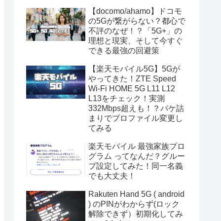
【docomo/ahamo】ドコモ
の5Gが繋がらない？都心で
不評のなぜ！？「5G+」の
理想と現実、そして今すぐ
できる最強の回避策
【楽天モバイル5G】5Gが
やってきた！ZTE Speed
Wi-Fi HOME 5G L11 L12
L13をチェック！実測
332Mbps超えも！？パケ詰
まりでプロファイル変更し
てみる
楽天モバイル 最強家族プロ
グラム ってなんだ？グルー
プ設定してみた！同一名義
でも大丈夫！
Rakuten Hand 5G ( android
) のPINがわからず(ロック
解除できず）初期化してみ