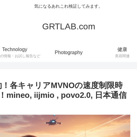
気になるあれこれ検証してみます。
GRTLAB.com
Technology
健康
Photography
連の情報・お試し報告など
美容関連
契約！各キャリアMVNOの速度制限時
, iijmio , povo2.0, 日本通信