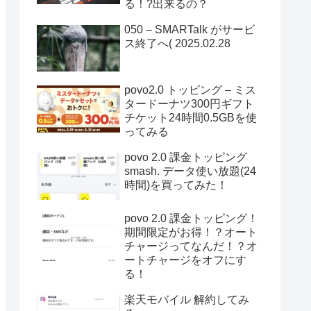
る！?出来るの？
050 – SMARTalk がサービ
ス終了へ( 2025.02.28
povo2.0 トッピング – ミス
タードーナツ300円ギフト
チケット24時間0.5GBを使
ってみる
povo 2.0 課金トッピング
smash. データ使い放題(24
時間)を買ってみた！
povo 2.0 課金トッピング！
期間限定がお得！？オート
チャージってなんだ！？オ
ートチャージをオフにす
る！
楽天モバイル 解約してみ