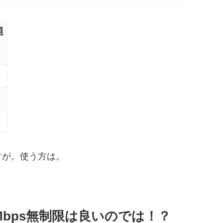
題
すが。使う方は。
5Mbps無制限は良いのでは！？