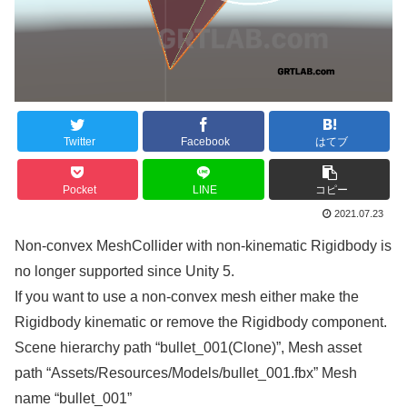
Twitter
Facebook
はてブ
Pocket
LINE
コピー
2021.07.23
Non-convex MeshCollider with non-kinematic Rigidbody is
no longer supported since Unity 5.
If you want to use a non-convex mesh either make the
Rigidbody kinematic or remove the Rigidbody component.
Scene hierarchy path “bullet_001(Clone)”, Mesh asset
path “Assets/Resources/Models/bullet_001.fbx” Mesh
name “bullet_001”