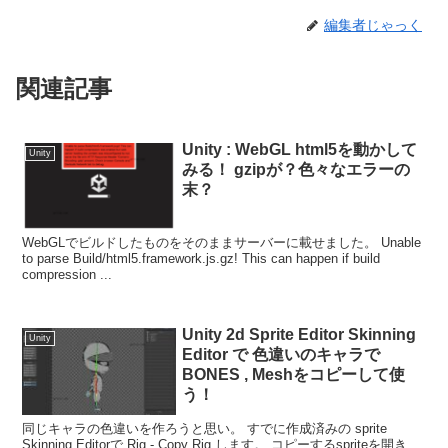
編集者じゃっく
関連記事
Unity : WebGL html5を動かして
Unity
みる！ gzipが？色々なエラーの
末？
WebGLでビルドしたものをそのままサーバーに載せました。 Unable
to parse Build/html5.framework.js.gz! This can happen if build
compression ...
Unity 2d Sprite Editor Skinning
Unity
Editor で 色違いのキャラで
BONES , Meshをコピーして使
う！
同じキャラの色違いを作ろうと思い。 すでに作成済みの sprite
Skinning Editorで Rig - Copy Rig します。 コピーするspriteを開き