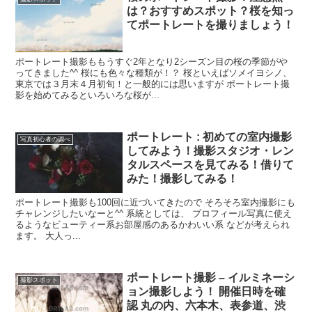
は？おすすめスポット？桜を知っ
てポートレートを撮りましょう！
ポートレート撮影ももうすぐ2年となり2シーズン目の桜の季節がや
ってきました^^ 桜にも色々な種類が！？ 桜といえばソメイヨシノ、
東京では３月末４月初旬！と一般的には思いますが ポートレート撮
影を始めてみるといろいろな桜が...
ポートレート : 初めての室内撮影
写真初心者の調べ
してみよう！撮影スタジオ・レン
タルスペースを見てみる！借りて
みた！撮影してみる！
ポートレート撮影も100回に近づいてきたので そろそろ室内撮影にも
チャレンジしたいなーと^^ 系統としては、 プロフィール写真に使え
るようなビューティー系お部屋感のあるかわいい系 などが考えられ
ます。 大人っ...
ポートレート撮影 – イルミネーシ
撮影スポット
ョン撮影しよう！ 開催日時を確
認 丸の内、六本木、表参道、渋