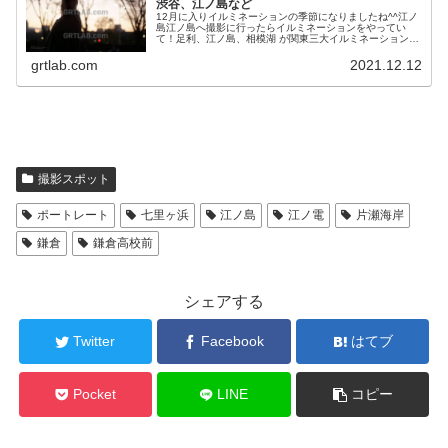
渋谷、江ノ島など
12月に入りイルミネーションの季節になりましたね^^江ノ
島江ノ島へ撮影に行ったらイルミネーションをやってい
て！足利、江ノ島、相模湖 が関東三大イルミネーション
と！すごかったです^^湘南の宝石...
grtlab.com
2021.12.12
撮影スポット
ポートレート
七里ヶ浜
江ノ島
江ノ電
片瀬海岸
鎌倉
鎌倉高校前
シェアする
Twitter
Facebook
はてブ
Pocket
LINE
コピー