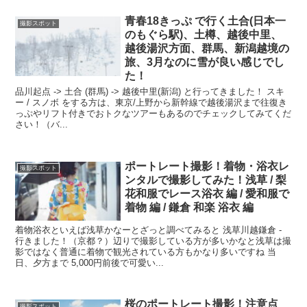
青春18きっぷ で行く土合(日本一
撮影スポット
のもぐら駅)、土樽、越後中里、
越後湯沢方面、群馬、新潟越境の
旅、3月なのに雪が良い感じでし
た！
品川起点 -> 土合 (群馬) -> 越後中里(新潟) と行ってきました！ スキ
ー / スノボ をする方は、東京/上野から新幹線で越後湯沢まで往復き
っぷやリフト付きでおトクなツアーもあるのでチェックしてみてくだ
さい！（バ...
ポートレート撮影！着物・浴衣レ
撮影スポット
ンタルで撮影してみた！浅草 / 梨
花和服でレース浴衣 編 / 愛和服で
着物 編 / 鎌倉 和楽 浴衣 編
着物浴衣といえば浅草かなーとざっと調べてみると 浅草川越鎌倉 -
行きました！（京都？）辺りで撮影している方が多いかなと浅草は撮
影ではなく普通に着物で観光されている方もかなり多いですね 当
日、夕方まで 5,000円前後で可愛い...
桜のポートレート撮影！注意点
撮影スポット