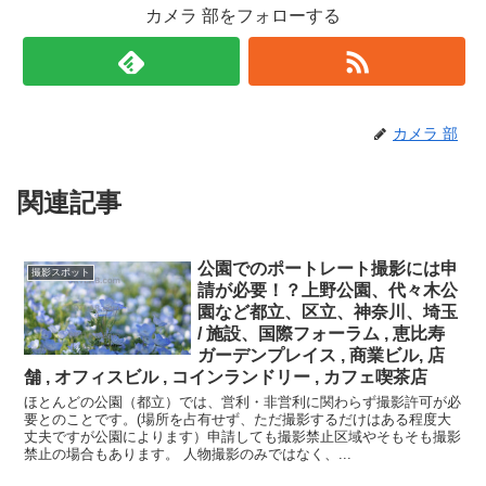
カメラ 部をフォローする
カメラ 部
関連記事
公園でのポートレート撮影には申
撮影スポット
請が必要！？上野公園、代々木公
園など都立、区立、神奈川、埼玉
/ 施設、国際フォーラム , 恵比寿
ガーデンプレイス , 商業ビル, 店
舗 , オフィスビル , コインランドリー , カフェ喫茶店
ほとんどの公園（都立）では、営利・非営利に関わらず撮影許可が必
要とのことです。(場所を占有せず、ただ撮影するだけはある程度大
丈夫ですが公園によります）申請しても撮影禁止区域やそもそも撮影
禁止の場合もあります。 人物撮影のみではなく、...