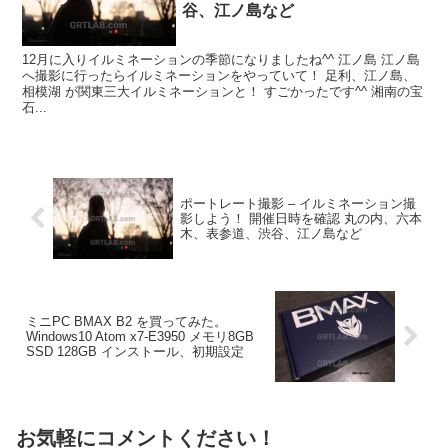
谷、江ノ島など
12月に入りイルミネーションの季節になりましたね^^ 江ノ島 江ノ島
へ撮影に行ったらイルミネーションをやっていて！ 足利、江ノ島、
相模湖 が関東三大イルミネーションと！ すごかったです^^ 湘南の宝
石...
ポートレート撮影 – イルミネーション撮
影しよう！ 開催日時を確認 丸の内、六本
木、表参道、渋谷、江ノ島など
ミニPC BMAX B2 を買ってみた。
Windows10 Atom x7-E3950 メモリ8GB
SSD 128GB インストール、初期設定
お気軽にコメントください！