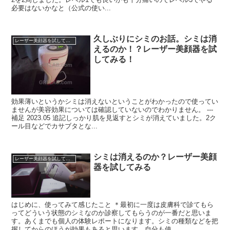
必要はないかなと（公式の使い...
久しぶりにシミのお話。シミは消
レーザー美顔器を試してみる
えるのか！？レーザー美顔器を試
してみる！
効果薄いというかシミは消えないということがわかったので使ってい
ませんが美容効果については確認していないのでわかりません。 ---
補足 2023.05 追記しっかり肌を見返すとシミが消えていました。2ク
ール目などでカサブタとな...
シミは消えるのか？レーザー美顔
レーザー美顔器を試してみる
器を試してみる
はじめに、使ってみて感じたこと ＊最初に一度は皮膚科で診てもら
ってどういう状態のシミなのか診察してもらうのが一番だと思いま
す。あくまでも個人の体験レポートになります。シミの種類などを把
握してからのほうが効果もあると思います。自分も使...