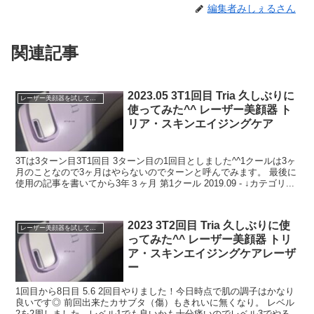
編集者みしぇるさん
関連記事
2023.05 3T1回目 Tria 久しぶりに
レーザー美顔器を試してみる
使ってみた^^ レーザー美顔器 ト
リア・スキンエイジングケア
3Tは3ターン目3T1回目 3ターン目の1回目としました^^1クールは3ヶ
月のことなので3ヶ月はやらないのでターンと呼んでみます。 最後に
使用の記事を書いてから3年３ヶ月 第1クール 2019.09 - ↓カテゴリ...
2023 3T2回目 Tria 久しぶりに使
レーザー美顔器を試してみる
ってみた^^ レーザー美顔器 トリ
ア・スキンエイジングケアレーザ
ー
1回目から8日目 5.6 2回目やりました！今日時点で肌の調子はかなり
良いです◎ 前回出来たカサブタ（傷）もきれいに無くなり。 レベル
2を2周しました。レベル1でも良いかも十分痛いのでレベル3でやる