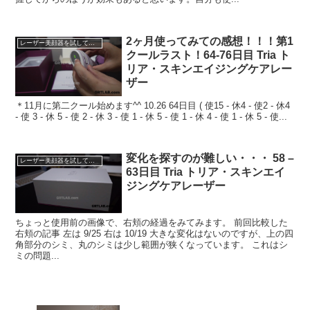
2ヶ月使ってみての感想！！！第1
レーザー美顔器を試してみる
クールラスト！64-76日目 Tria ト
リア・スキンエイジングケアレー
ザー
＊11月に第二クール始めます^^ 10.26 64日目 ( 使15 - 休4 - 使2 - 休4
- 使 3 - 休 5 - 使 2 - 休 3 - 使 1 - 休 5 - 使 1 - 休 4 - 使 1 - 休 5 - 使...
変化を探すのが難しい・・・ 58 –
レーザー美顔器を試してみる
63日目 Tria トリア・スキンエイ
ジングケアレーザー
ちょっと使用前の画像で、右頬の経過をみてみます。 前回比較した
右頬の記事 左は 9/25 右は 10/19 大きな変化はないのですが、上の四
角部分のシミ、丸のシミは少し範囲が狭くなっています。 これはシ
ミの問題...