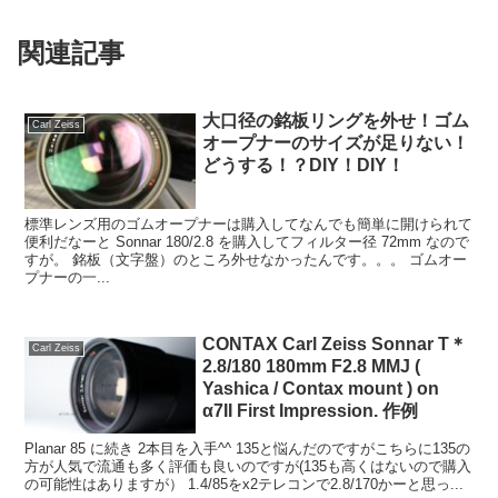
関連記事
大口径の銘板リングを外せ！ゴム
Carl Zeiss
オープナーのサイズが足りない！
どうする！？DIY！DIY！
標準レンズ用のゴムオープナーは購入してなんでも簡単に開けられて
便利だなーと Sonnar 180/2.8 を購入してフィルター径 72mm なので
すが。 銘板（文字盤）のところ外せなかったんです。。。 ゴムオー
プナーの一...
CONTAX Carl Zeiss Sonnar T＊
Carl Zeiss
2.8/180 180mm F2.8 MMJ (
Yashica / Contax mount ) on
α7II First Impression. 作例
Planar 85 に続き 2本目を入手^^ 135と悩んだのですがこちらに135の
方が人気で流通も多く評価も良いのですが(135も高くはないので購入
の可能性はありますが） 1.4/85をx2テレコンで2.8/170かーと思っ...