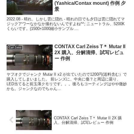
(Yashica/Contax mount) 作例 夕
景
2022.08 - 晴れ、しかし雲に隠れ - 晴れの日でも夕日は雲に隠れてマ
ジックアワーなかなか撮れないんですよね^^; ニュートラル、5200K
くらいです。(1500×1000縮小サンプル ...
CONTAX Carl Zeiss T＊ Mutar II
Carl Zeiss
2X 購入、分解清掃、試写レビュ
ー 作例
ヤフオクでジャンク Mutar II x2 が出ていたので1200円(送料含む）で
購入してしまいました。 前レンズに、中央に傷？と周辺に曇り、
LED当てると前玉薄クモリです。。。後ろもコーティングはやや微妙
かも。ジャンクなのでちゃん...
CONTAX Carl Zeiss T＊ Mutar II 2X 購
入、分解清掃、試写レビュー 作例