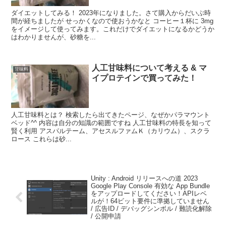
ダイエットしてみる！ 2023年になりました。さて購入からだいぶ時
間が経ちましたが せっかくなので使おうかなと コーヒー１杯に 3mg
をイメージして使ってみます。これだけでダイエットになるかどうか
はわかりませんが、砂糖を...
人工甘味料について考える & マ
甘味料
イプロテインで買ってみた！
人工甘味料とは？ 検索したら出てきたページ、なぜかパラマウント
ベッド^^ 内容は自分の知識の範囲ですね 人工甘味料の特長を知って
賢く利用 アスパルテーム、アセスルファムＫ（カリウム）、スクラ
ロース これらは砂...
Unity : Android リリースへの道 2023
Google Play Console 有効な App Bundle
をアップロードしてください！APIレベ
ルが！64ビット要件に準拠していません
/ 広告ID / デバッグシンボル / 難読化解除
/ 公開申請