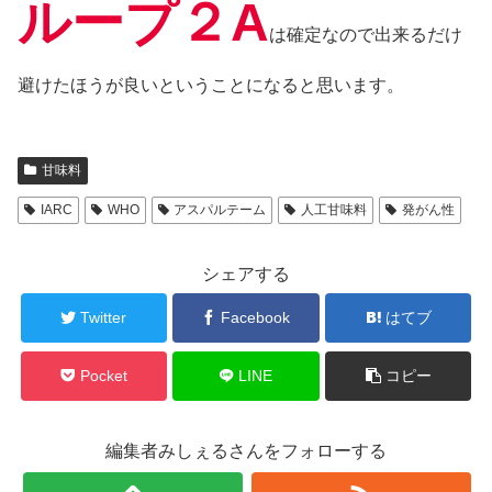
ループ２A
は確定なので出来るだけ
避けたほうが良いということになると思います。
甘味料
IARC
WHO
アスパルテーム
人工甘味料
発がん性
シェアする
Twitter
Facebook
はてブ
Pocket
LINE
コピー
編集者みしぇるさんをフォローする