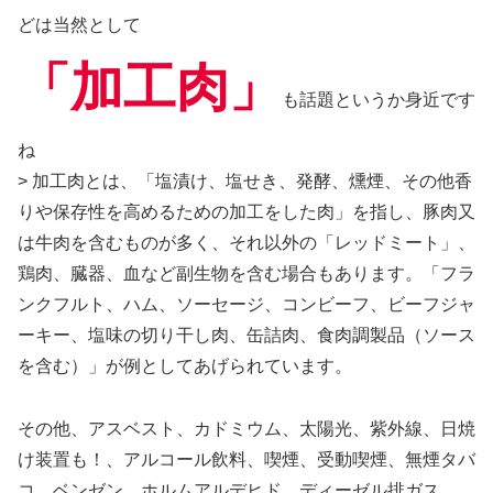
どは当然として
「加工肉」
も話題というか身近です
ね
> 加工肉とは、「塩漬け、塩せき、発酵、燻煙、その他香
りや保存性を高めるための加工をした肉」を指し、豚肉又
は牛肉を含むものが多く、それ以外の「レッドミート」、
鶏肉、臓器、血など副生物を含む場合もあります。「フラ
ンクフルト、ハム、ソーセージ、コンビーフ、ビーフジャ
ーキー、塩味の切り干し肉、缶詰肉、食肉調製品（ソース
を含む）」が例としてあげられています。
その他、アスベスト、カドミウム、太陽光、紫外線、日焼
け装置も！、アルコール飲料、喫煙、受動喫煙、無煙タバ
コ、ベンゼン、ホルムアルデヒド、ディーゼル排ガス