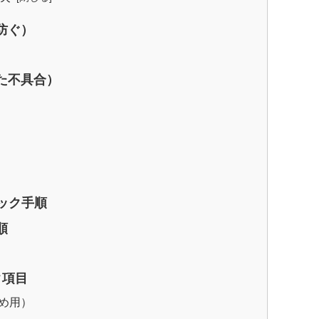
防ぐ）
れた不具合）
ェック手順
順
ク項目
め用）