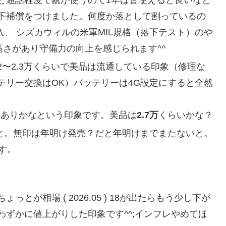
ジと通話程度で親が使うので1年は普使えると良いなと
下補償をつけました。何度か落として割っているの
購入、 シズカウィルの米軍MIL規格（落下テスト）のや
高さがあり守備力の向上を感じられます^^
〜2.3万くらいで美品は流通している印象（修理な
テリー交換はOK）バッテリーは4G設定にすると全然
傷ありかなという印象です。美品は
2.7万
くらいかな？
かなと。無印は年明け発売？だと年明けまでまたないと。
す。
2万円ちょっとが相場 ( 2026.05 ) 18が出たらもう少し下が
わずかに値上がりした印象です^^;インフレやめてほ