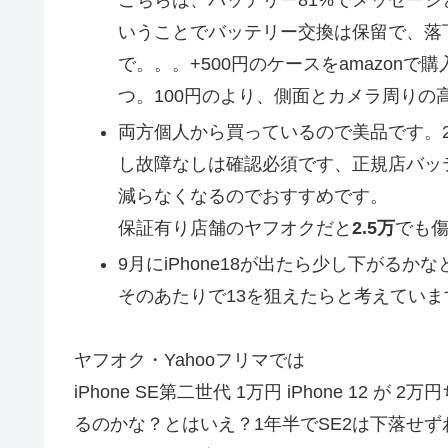
こちらは、バッテリー81%でメッセー
いうことでバッテリー交換は保留で、落
で。。。+500円のケースをamazonで
つ。100円のより、側面とカメラ周りの
両方個人から買っているので美品です。2
し故障なしは確認必須です、正規店バッ
減らなくなるのでおすすめです。
保証有り店舗のヤフオクだと
2.5万
でも
9月にiPhone18が出たら少し下がる
そのあたりで13を狙えたらと考えていま
ヤフオク・Yahooフリマでは
iPhone SE第二世代 1万円 iPhone 12 が 
るのかな？とはいえ？1年半でSE2は下落せず