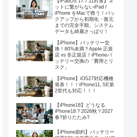
【iPadOS 17.7.11対策】ネ
ットに繋がらないiPad /
iPhone をMacで救う！バッ
クアップから初期化・復元
までの完全手順。システム
データも綺麗さっぱり！
【iPhone】バッテリー交
換！80%未満？Apple 正規
店 vs 非正規店！iPhoneバ
ッテリー交換の「費用とリ
スク」
【iPhone】iOS27対応機種
発表！！！iPhone11, SE第
2世代も対応！！！
【iPhone18】どうなる
iPhone18 ? 2026秋？2027
春?折りたたみ?
【iPhone節約】バッテリー