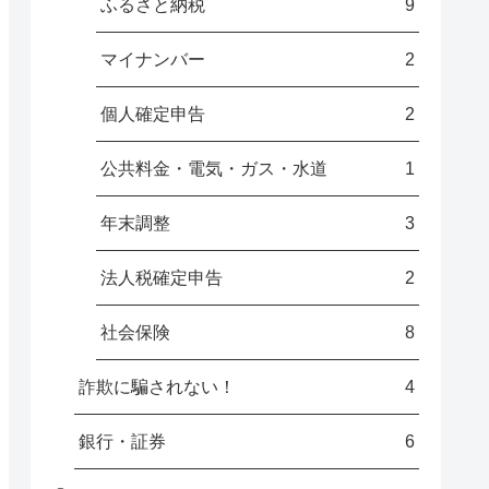
ふるさと納税
9
マイナンバー
2
個人確定申告
2
公共料金・電気・ガス・水道
1
年末調整
3
法人税確定申告
2
社会保険
8
詐欺に騙されない！
4
銀行・証券
6