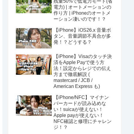
残量50%で低電力モード(省
電力) | オートメーションの
作り方 | iPhoneのオートメ
ーション凄いのです！？
【iPhone】iOS26.x 音量ボ
タン、音量調節不具合が多
発！？どうする？
【iPhone】Visaのタッチ決
済をApple Payで使う方
法！設定からレジでの伝え
方まで徹底解説 (
mastercard / JCB /
American Express も)
【iPhone/NFC】マイナン
バーカードが読み込めな
い！suicaが使えない！
Apple payが使えない！
NFC確認と修理にチャレン
ジ！？