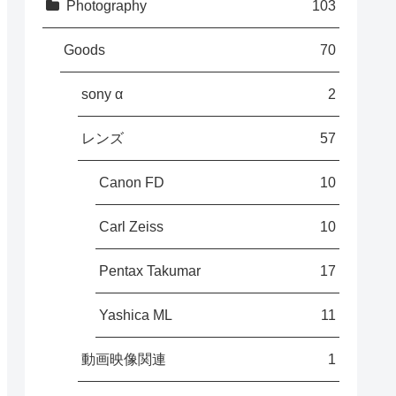
Photography
103
Goods
70
sony α
2
レンズ
57
Canon FD
10
Carl Zeiss
10
Pentax Takumar
17
Yashica ML
11
動画映像関連
1