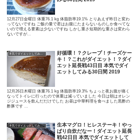
12月27日金曜日 体重76.1 kg 体脂肪率19.1% とりあえず昨日と変わ
ってないですね ご飯の量で君はお腹にたまらないものしか食べてな
いので増える要素は少ないですね しかし重さ短期的な重さは変わら
ないですが...
好循環！？クレープ！チーズケー
本気でダイエットしてみる30日間！2019.11 -
キ！？これがダイエット！？ダイ
エット延長戦43日目 本気でダイ
エットしてみる30日間 2019
12月26日木曜日 体重76.1 kg 体脂肪率19.3% ちょっと夜お腹が痛く
なってトイレに行ったので体重は減っていました 今日は朝はオレン
ジジュースを飲んだだけでした お昼は中華料理を食べました黒酢の
酢豚です ...
生本マグロ！ヒレステーキ！やっ
本気でダイエットしてみる30日間！2019.11 -
ぱり自炊だなー！ダイエット延長
戦42日目 本気でダイエットして