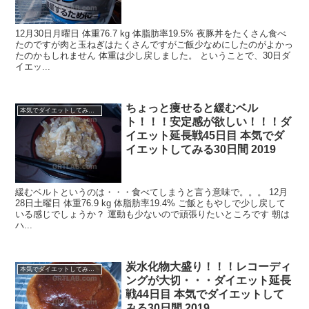
12月30日月曜日 体重76.7 kg 体脂肪率19.5% 夜豚丼をたくさん食べ
たのですが肉と玉ねぎはたくさんですがご飯少なめにしたのがよかっ
たのかもしれません 体重は少し戻しました。 ということで、30日ダ
イエッ...
ちょっと痩せると緩むベル
本気でダイエットしてみる30日間！2019.11 -
ト！！！安定感が欲しい！！！ダ
イエット延長戦45日目 本気でダ
イエットしてみる30日間 2019
緩むベルトというのは・・・食べてしまうと言う意味で。。。 12月
28日土曜日 体重76.9 kg 体脂肪率19.4% ご飯ともやしで少し戻して
いる感じでしょうか？ 運動も少ないので頑張りたいところです 朝は
ハ...
炭水化物大盛り！！！レコーディ
本気でダイエットしてみる30日間！2019.11 -
ングが大切・・・ダイエット延長
戦44日目 本気でダイエットして
みる30日間 2019