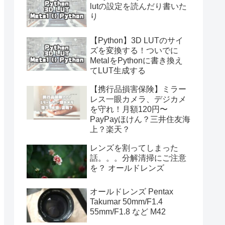
lutの設定を読んだり書いた
り
【Python】3D LUTのサイ
ズを変換する！ついでに
MetalをPythonに書き換え
てLUT生成する
【携行品損害保険】ミラー
レス一眼カメラ、デジカメ
を守れ！月額120円〜
PayPayほけん？三井住友海
上？楽天？
レンズを割ってしまった
話。。。分解清掃にご注意
を？ オールドレンズ
オールドレンズ Pentax
Takumar 50mm/F1.4
55mm/F1.8 など M42