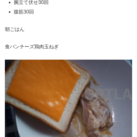
腕立て伏せ30回
腹筋30回
朝ごはん
食パンチーズ鶏肉玉ねぎ