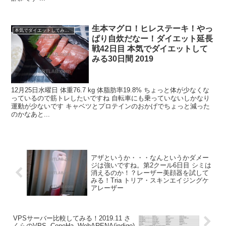
生本マグロ！ヒレステーキ！やっ
本気でダイエットしてみる30日間！2019.11 -
ぱり自炊だなー！ダイエット延長
戦42日目 本気でダイエットして
みる30日間 2019
12月25日水曜日 体重76.7 kg 体脂肪率19.8% ちょっと体が少なくな
っているので筋トレしたいですね 自転車にも乗っていないしかなり
運動が少ないです キャベツとプロテインのおかげでちょっと減った
のかなあと...
アザというか・・・なんというかダメー
ジは強いですね。第2クール6日目 シミは
消えるのか！？レーザー美顔器を試して
みる！Tria トリア・スキンエイジングケ
アレーザー
VPSサーバー比較してみる！2019.11 さ
くらのVPS, ConoHa, WebARENA(indigo)