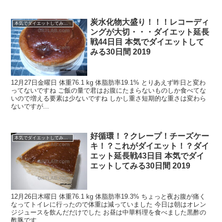
炭水化物大盛り！！！レコーディ
本気でダイエットしてみる30日間！2019.11 -
ングが大切・・・ダイエット延長
戦44日目 本気でダイエットして
みる30日間 2019
12月27日金曜日 体重76.1 kg 体脂肪率19.1% とりあえず昨日と変わ
ってないですね ご飯の量で君はお腹にたまらないものしか食べてな
いので増える要素は少ないですね しかし重さ短期的な重さは変わら
ないですが...
好循環！？クレープ！チーズケー
本気でダイエットしてみる30日間！2019.11 -
キ！？これがダイエット！？ダイ
エット延長戦43日目 本気でダイ
エットしてみる30日間 2019
12月26日木曜日 体重76.1 kg 体脂肪率19.3% ちょっと夜お腹が痛く
なってトイレに行ったので体重は減っていました 今日は朝はオレン
ジジュースを飲んだだけでした お昼は中華料理を食べました黒酢の
酢豚です ...