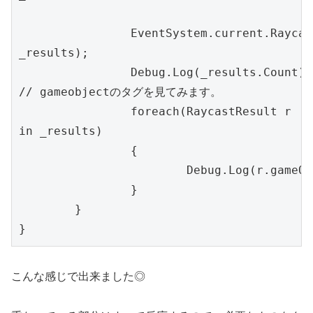
		EventSystem.current.RaycastAll(_pointer, 
_results);

		Debug.Log(_results.Count);

		foreach(RaycastResult r 
		{

		}

	}

}
こんな感じで出来ました◎