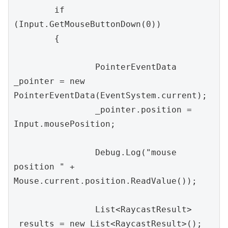
	if 
(Input.GetMouseButtonDown(0))

	{

		PointerEventData 
_pointer = new 
		_pointer.position = 
Input.mousePosition;

		Debug.Log("mouse 
position " + 
Mouse.current.position.ReadValue());

		List<RaycastResult> 
_results = new List<RaycastResult>();
