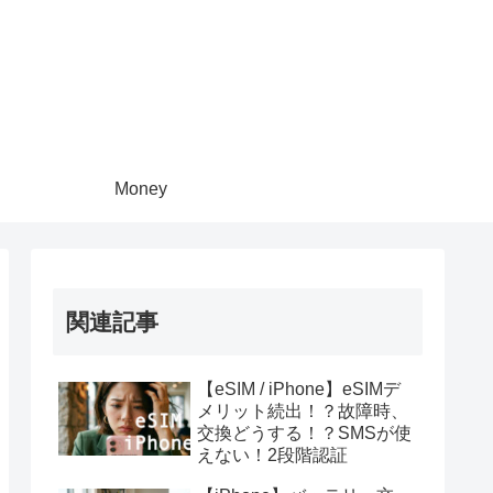
Money
関連記事
【eSIM / iPhone】eSIMデ
メリット続出！？故障時、
交換どうする！？SMSが使
えない！2段階認証