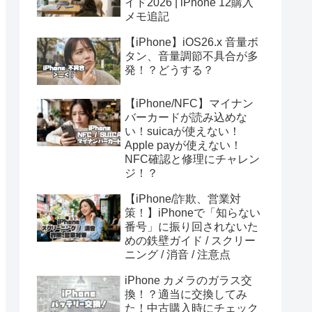
イド2026 | iPhone 12購入
メモ追記
【iPhone】iOS26.x 音量ボ
タン、音量調節不具合が多
発！？どうする？
【iPhone/NFC】マイナン
バーカードが読み込めな
い！suicaが使えない！
Apple payが使えない！
NFC確認と修理にチャレン
ジ！？
【iPhone/詐欺、営業対
策！】iPhoneで「知らない
番号」に振り回されないた
めの鉄壁ガイド / スクリー
ニング / 消音 / 注意点
iPhone カメラのガラス交
換！？適当に交換してみ
た！中古購入時にチェック