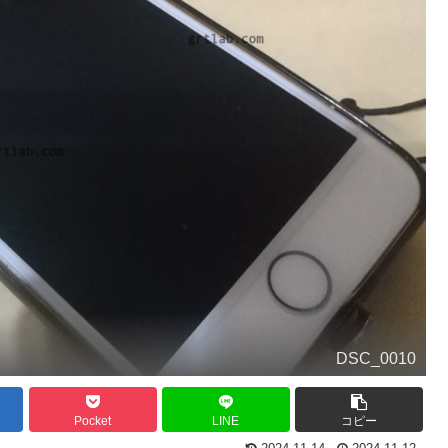
DSC_0010
Pocket
LINE
コピー