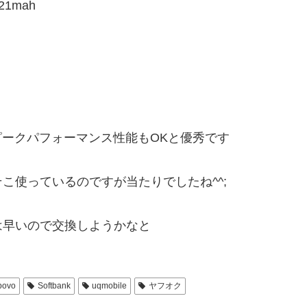
1mah
 ピークパフォーマンス性能もOKと優秀です
こ使っているのですが当たりでしたね^^;
は早いので交換しようかなと
povo
Softbank
uqmobile
ヤフオク