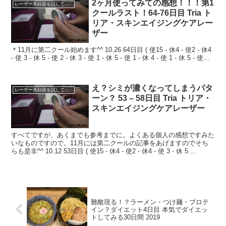
2ヶ月使ってみての感想！！！第1
レーザー美顔器を試してみる
クールラスト！64-76日目 Tria ト
リア・スキンエイジングケアレー
ザー
＊11月に第二クール始めます^^ 10.26 64日目 ( 使15 - 休4 - 使2 - 休4
- 使 3 - 休 5 - 使 2 - 休 3 - 使 1 - 休 5 - 使 1 - 休 4 - 使 1 - 休 5 - 使...
え？シミが濃くなってしまうパタ
レーザー美顔器を試してみる
ーン？ 53 – 58日目 Tria トリア・
スキンエイジングケアレーザー
すべてですが、あくまでも参考までに。よくある個人の感想ですみた
いなものですので。11月には第二クールの記事をあげますのでそち
らも是非^^ 10.12 53日目 ( 使15 - 休4 - 使2 - 休4 - 使 3 - 休 5 ...
難敵現る！？ラーメン・つけ麺・プロテ
イン？ダイエット4日目 本気でダイエッ
トしてみる30日間 2019