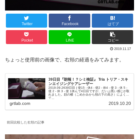
Twitter
Facebook
はてブ
Pocket
LINE
コピー
2019.11.17
ちょっと使用前の画像で、右頬の経過をみてみます。
39日目『朗報！？シミ検証』 Tria トリア・スキ
ンエイジングケアレーザー
2019.09.2639日目 ( 使15 - 休4 - 使2 - 休4 - 使 3 - 休 5 -
使 2 - 休 3 - 使 1休んで4日目ですが、だいぶ黒い感じが取
れました。顔の横（こめかみから頬の下の高さ）によく当
て...
grtlab.com
2019.10.20
前回比較した右頬の記事