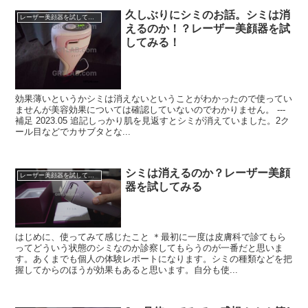
久しぶりにシミのお話。シミは消
レーザー美顔器を試してみる
えるのか！？レーザー美顔器を試
してみる！
効果薄いというかシミは消えないということがわかったので使ってい
ませんが美容効果については確認していないのでわかりません。 ---
補足 2023.05 追記しっかり肌を見返すとシミが消えていました。2ク
ール目などでカサブタとな...
シミは消えるのか？レーザー美顔
レーザー美顔器を試してみる
器を試してみる
はじめに、使ってみて感じたこと ＊最初に一度は皮膚科で診てもら
ってどういう状態のシミなのか診察してもらうのが一番だと思いま
す。あくまでも個人の体験レポートになります。シミの種類などを把
握してからのほうが効果もあると思います。自分も使...