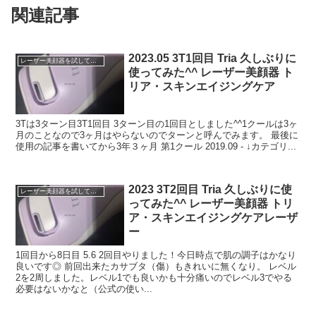
関連記事
2023.05 3T1回目 Tria 久しぶりに
レーザー美顔器を試してみる
使ってみた^^ レーザー美顔器 ト
リア・スキンエイジングケア
3Tは3ターン目3T1回目 3ターン目の1回目としました^^1クールは3ヶ
月のことなので3ヶ月はやらないのでターンと呼んでみます。 最後に
使用の記事を書いてから3年３ヶ月 第1クール 2019.09 - ↓カテゴリ...
2023 3T2回目 Tria 久しぶりに使
レーザー美顔器を試してみる
ってみた^^ レーザー美顔器 トリ
ア・スキンエイジングケアレーザ
ー
1回目から8日目 5.6 2回目やりました！今日時点で肌の調子はかなり
良いです◎ 前回出来たカサブタ（傷）もきれいに無くなり。 レベル
2を2周しました。レベル1でも良いかも十分痛いのでレベル3でやる
必要はないかなと（公式の使い...